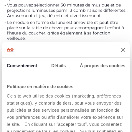
Vous pouvez sélectionner 30 minutes de musique et de
projections lumineuses parmi 3 combinaisons différentes :
Amusement et jeu, détente et divertissement.
Le module en forme de lune est amovible et peut être
placé sur la table de chevet pour accompagner l'enfant à
l'heure du coucher, grâce également à sa fonction
veilleuse.
Le tapis souple se caractérise par ses grandes dimensions
(83 cm de diamètre) et est livré avec un coussin tout doux
et ergonomique, idéal pour jouer sur le ventre ou assis ; le
tapis, le coussin et les jouets en tissu sont lavables en
Consentement
Détails
À propos des cookies
machine.
DÉTAILS DU PRODUIT
Politique en matière de cookies
Ce site web utilise des cookies (marketing, préférences,
AVERTISSEMENTS ET INSTRUCTIONS
statistiques), y compris de tiers, pour vous envoyer des
publicités et des services personnalisés en fonction de
vos préférences ou afin d'améliorer votre expérience sur
Trouver un Revendeur
le site. En cliquant sur "accepter tout", vous consentez
au placement de tous les cookies. Si vous souhaitez en