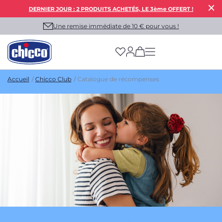
DERNIER JOUR : 2 PRODUITS ACHETÉS, LE 3ème OFFERT !
Une remise immédiate de 10 € pour vous !
(has more options on
Accueil
Chicco Club
Catalogue de récompenses