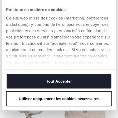
Politique en matière de cookies
Ce site web utilise des cookies (marketing, préférences,
statistiques), y compris de tiers, pour vous envoyer des
publicités et des services personnalisés en fonction de
vos préférences ou afin d'améliorer votre expérience sur
le site. En cliquant sur "accepter tout", vous consentez
+ COULEURS
au placement de tous les cookies. Si vous souhaitez en
+ COULEURS
Projecteur Ourson Polaire
savoir plus ou consentir uniquement à certains cookies,
Draisienne Chicco
cliquez sur "paramètres". En fermant cette bannière,
Exclusivité catalogue
vous consentez à l'utilisation des seuls cookies
12,99 €
Exclusivité catalogue
25,99 €
techniques, qui sont essentiels au service demandé.
22,49 €
44,99 €
Tout Accepter
700 POINTS
300 POINTS
Utiliser uniquement les cookies nécessaires