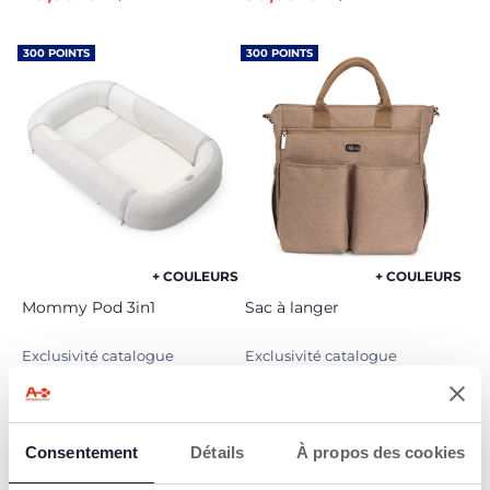
300 POINTS
300 POINTS
+ COULEURS
+ COULEURS
Mommy Pod 3in1
Sac à langer
Exclusivité catalogue
Exclusivité catalogue
49,99 €
29,99 €
99,99 €
59,99 €
100 POINTS
200 POINTS
Consentement
Détails
À propos des cookies