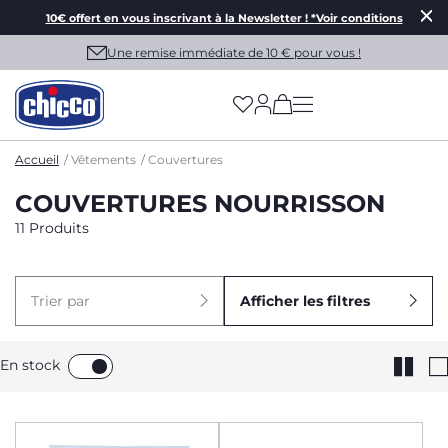
10€ offert en vous inscrivant à la Newsletter ! *Voir conditions
Une remise immédiate de 10 € pour vous !
(has more options on
Accueil
Vêtements
Couvertures
COUVERTURES NOURRISSON
11 Produits
Trier par
Afficher les filtres
En stock