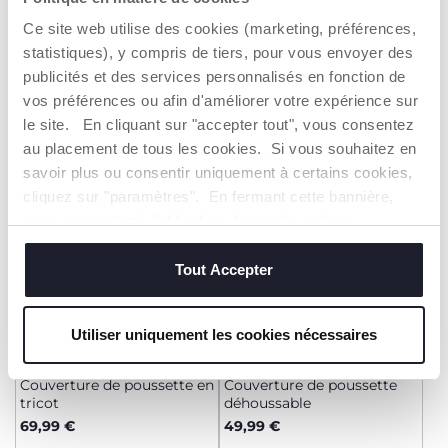
Couverture de poussette en
Couverture de poussette en
tricot
tricot
Ce site web utilise des cookies (marketing, préférences,
69,99 €
39,99 €
statistiques), y compris de tiers, pour vous envoyer des
publicités et des services personnalisés en fonction de
AJOUTER
AJOUTER
vos préférences ou afin d'améliorer votre expérience sur
le site. En cliquant sur "accepter tout", vous consentez
au placement de tous les cookies. Si vous souhaitez en
savoir plus ou consentir uniquement à certains cookies,
cliquez sur "paramètres". En fermant cette bannière,
vous consentez à l'utilisation des seuls cookies
techniques, qui sont essentiels au service demandé.
Tout Accepter
Utiliser uniquement les cookies nécessaires
Couverture de poussette en
Couverture de poussette
tricot
déhoussable
69,99 €
49,99 €