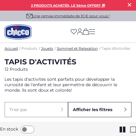
2 PRODUITS ACHETÉS, LE 3ème OFFERT 🎁
Une remise immédiate de 10 € pour vous !
(has more options on
Accueil
Produits
Jouets
Sommeil et Relaxation
Tapis d'Activités
TAPIS D'ACTIVITÉS
12 Produits
Les tapis d'activités sont parfaits pour développer la
curiosité de l'enfant et leur permettre de découvrir le
monde. Ils sont doux et colorés!
Trier par
Afficher les filtres
En stock