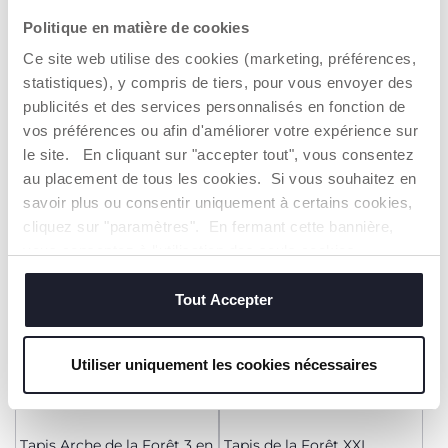
Politique en matière de cookies
+ COULEURS
Ce site web utilise des cookies (marketing, préférences,
Tapis d'Eveil Color Gym
Tapis d'activités
statistiques), y compris de tiers, pour vous envoyer des
Out&Indoor
54,99 €
39,99 €
publicités et des services personnalisés en fonction de
vos préférences ou afin d'améliorer votre expérience sur
le site. En cliquant sur "accepter tout", vous consentez
AJOUTER
AJOUTER
au placement de tous les cookies. Si vous souhaitez en
savoir plus ou consentir uniquement à certains cookies,
2=3
2=3
cliquez sur "paramètres". En fermant cette bannière,
vous consentez à l'utilisation des seuls cookies
techniques, qui sont essentiels au service demandé.
Tout Accepter
Utiliser uniquement les cookies nécessaires
Tapis Arche de la Forêt 3 en
Tapis de la Forêt XXL