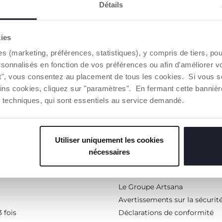
Détails
kies
TTER
VOUS-AVEZ
es (marketing, préférences, statistiques), y compris de tiers, p
dépenser en ligne.
rsonnalisés en fonction de vos préférences ou afin d'améliorer v
ut", vous consentez au placement de tous les cookies. Si vous s
ins cookies, cliquez sur "paramètres". En fermant cette banniè
ies techniques, qui sont essentiels au service demandé.
Le monde Chicco
Utiliser uniquement les cookies
A propos de nous
nécessaires
Trouver un Revendeur
 fidélité
Conseils
Le Groupe Artsana
Avertissements sur la sécurit
 fois
Déclarations de conformité