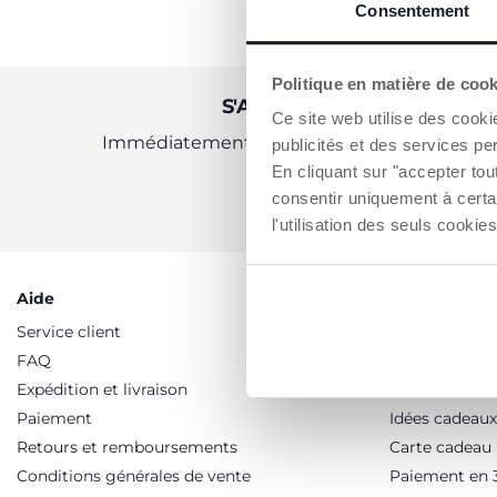
Consentement
Politique en matière de coo
S'ABONNER À LA NEWSLE
Ce site web utilise des cooki
Immédiatement pour vous un bon de 10 € à 
publicités et des services pe
En cliquant sur "accepter to
consentir uniquement à certa
OBTENIR LA RÉDUCTION
l'utilisation des seuls cook
Aide
Services
Service client
Promotions
FAQ
Soldes
Expédition et livraison
Programme de
Paiement
Idées cadeaux
Retours et remboursements
Carte cadeau
Conditions générales de vente
Paiement en 3