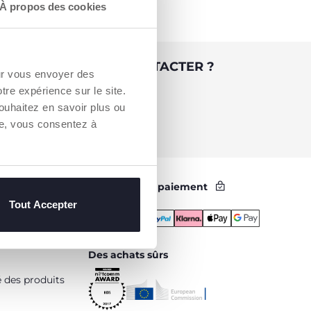
À propos des cookies
 BESOIN DE NOUS CONTACTER ?
our vous envoyer des
otre expérience sur le site.
Service Client [coût appel local]
ouhaitez en savoir plus ou
0809 542 125
re, vous consentez à
Méthodes de paiement
Tout Accepter
Des achats sûrs
é des produits