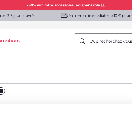
-50% sur votre accessoire indispensable 👯‍♀️
Une remise immédiate de 10 € pour 
n en 3-5 jours ouvrés
omotions
Que recherchez vou