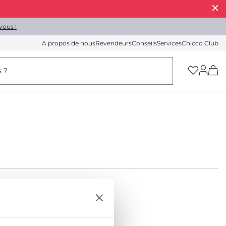
vous !
A propos de nous
Revendeurs
Conseils
Services
Chicco Club
(h
s ?