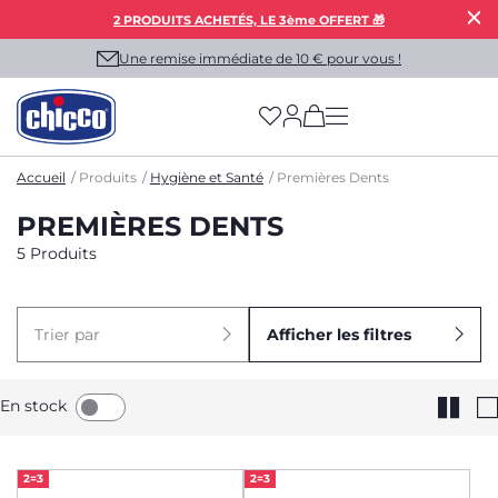
2 PRODUITS ACHETÉS, LE 3ème OFFERT 🎁
Une remise immédiate de 10 € pour vous !
(has more options on
Accueil
Produits
Hygiène et Santé
Premières Dents
PREMIÈRES DENTS
5 Produits
Trier par
Afficher les filtres
En stock
2=3
2=3