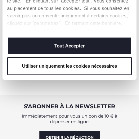
le site. En cliquant sur "accepter tout", vous consentez
au placement de tous les cookies. Si vous souhaitez en
savoir plus ou consentir uniquement à certains cookies,
Anneau Dentition Toucan -
cliquez sur "paramètres". En fermant cette bannière,
6M+
vous consentez à l'utilisation des seuls cookies
8,99 €
techniques, qui sont essentiels au service demandé.
Tout Accepter
AJOUTER
Utiliser uniquement les cookies nécessaires
S'ABONNER À LA NEWSLETTER
Immédiatement pour vous un bon de 10 € à
dépenser en ligne.
OBTENIR LA RÉDUCTION