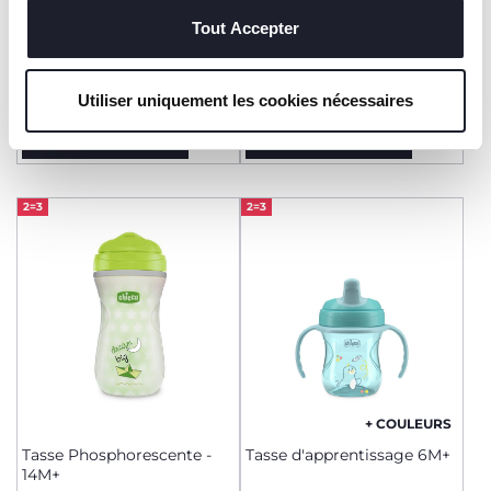
techniques, qui sont essentiels au service demandé.
+ COULEURS
+ COULEURS
Tout Accepter
Tasse sport 14M+
Tasse active 14M+
10,99 €
10,99 €
Utiliser uniquement les cookies nécessaires
AJOUTER
AJOUTER
2=3
2=3
+ COULEURS
Tasse Phosphorescente -
Tasse d'apprentissage 6M+
14M+