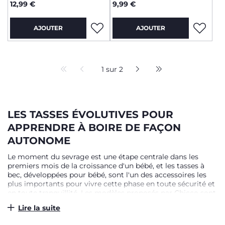
12,99 €
9,99 €
AJOUTER
AJOUTER
1 sur 2
LES TASSES ÉVOLUTIVES POUR
APPRENDRE À BOIRE DE FAÇON
AUTONOME
Le moment du sevrage est une étape centrale dans les
premiers mois de la croissance d'un bébé, et les tasses à
bec, développées pour bébé, sont l'un des accessoires les
plus importants pour vivre cette phase en toute sécurité et
en toute tranquillité. Les modèles proposés par Chicco sont
le résultat de recherches et d'études minutieuses qui
Lire la suite
placent le bien-être quotidien du nouveau-né au centre de
ses priorités. C'est pourquoi les tasses pour bébé