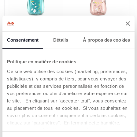
+ COULEURS
+ COULEURS
Tasse active 14M+
Tasse Avancée 12M+
Consentement
Détails
À propos des cookies
10,99 €
10,99 €
AJOUTER
AJOUTER
Politique en matière de cookies
Ce site web utilise des cookies (marketing, préférences,
statistiques), y compris de tiers, pour vous envoyer des
2=3
2=3
publicités et des services personnalisés en fonction de
vos préférences ou afin d'améliorer votre expérience sur
le site. En cliquant sur "accepter tout", vous consentez
au placement de tous les cookies. Si vous souhaitez en
savoir plus ou consentir uniquement à certains cookies,
cliquez sur "paramètres". En fermant cette bannière,
vous consentez à l'utilisation des seuls cookies