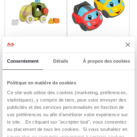
Lorry Le Camion De
Turbo Ball - Voiture De
Recyclage
Course
Consentement
Détails
À propos des cookies
14,99 €
10,99 €
AJOUTER
AJOUTER
Politique en matière de cookies
Ce site web utilise des cookies (marketing, préférences,
2=3
2=3
statistiques), y compris de tiers, pour vous envoyer des
publicités et des services personnalisés en fonction de
vos préférences ou afin d'améliorer votre expérience sur
le site. En cliquant sur "accepter tout", vous consentez
au placement de tous les cookies. Si vous souhaitez en
savoir plus ou consentir uniquement à certains cookies,