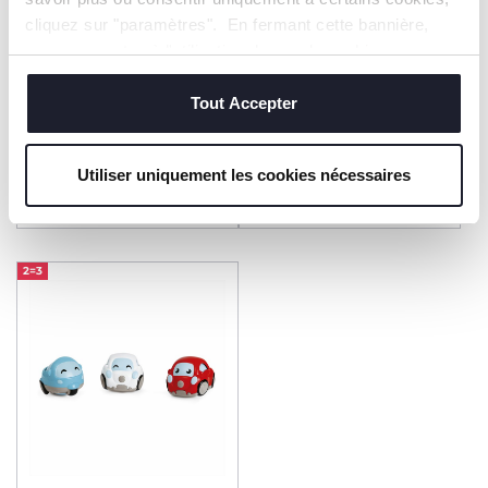
cliquez sur "paramètres". En fermant cette bannière,
vous consentez à l'utilisation des seuls cookies
techniques, qui sont essentiels au service demandé.
Voiture Eco+ Verte
Tout Accepter
Voiture Eco+ Bleue
8,99 €
8,99 €
Utiliser uniquement les cookies nécessaires
AJOUTER
AJOUTER
2=3