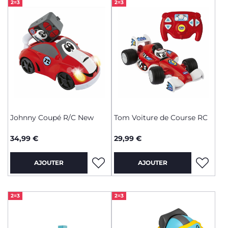
2=3
2=3
Johnny Coupé R/C New
Tom Voiture de Course RC
34,99 €
29,99 €
AJOUTER
AJOUTER
2=3
2=3