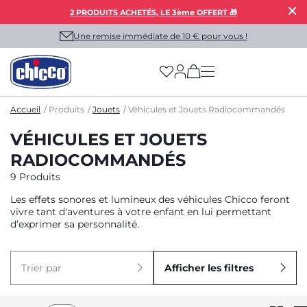
2 PRODUITS ACHETÉS, LE 3ème OFFERT 🎁
Une remise immédiate de 10 € pour vous !
(has more options on
Accueil
Produits
Jouets
Véhicules et Jouets Radiocommandés
VÉHICULES ET JOUETS
RADIOCOMMANDÉS
9 Produits
Les effets sonores et lumineux des véhicules Chicco feront
vivre tant d'aventures à votre enfant en lui permettant
d’exprimer sa personnalité.
Trier par
Afficher les filtres