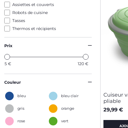
Assiettes et couverts
Robots de cuisine
Tasses
Thermos et récipients
Prix
5
€
120
€
Couleur
Cuiseur v
bleu
bleu clair
pliable
gris
orange
29,99 €
rose
vert
AJO