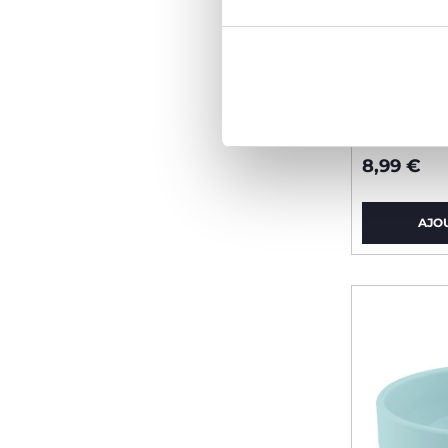
Cuillère 
étui 6m+
8,99 €
AJO