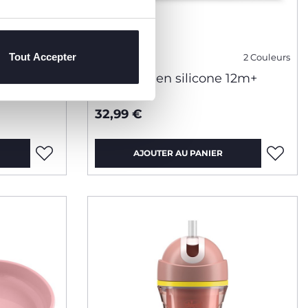
Tout Accepter
2 Couleurs
2 Couleurs
M+
Set repas en silicone 12m+
32,99 €
AJOUTER AU PANIER