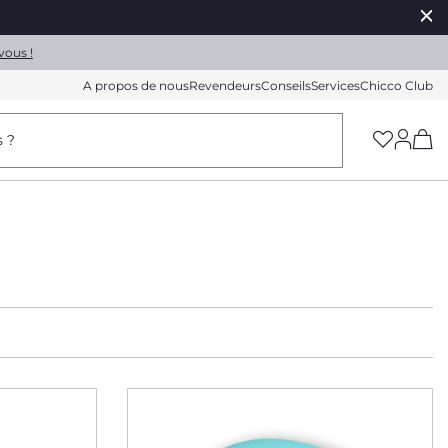
vous !
A propos de nous
Revendeurs
Conseils
Services
Chicco Club
(h
s ?