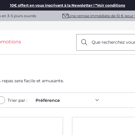
10€ offert en vous inscrivant à la Newsletter ! *Voir conditions
Une remise immédiate de 10 € pour 
n en 3-5 jours ouvrés
omotions
Que recherchez vou
s repas sera facile et amusante.
Trier par :
Préférence