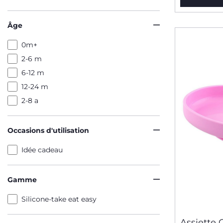
Âge
0m+
2-6 m
6-12 m
12-24 m
2-8 a
Occasions d'utilisation
Idée cadeau
Gamme
Silicone-take eat easy
Assiette 