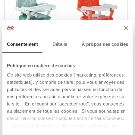
+ COULEURS
+ COULEURS
Consentement
Détails
À propos des cookies
Rehausseur Pocket Snack
Rehausseur Pocket Snack
49,99 €
49,99 €
Politique en matière de cookies
Ce site web utilise des cookies (marketing, préférences,
AJOUTER
AJOUTER
statistiques), y compris de tiers, pour vous envoyer des
publicités et des services personnalisés en fonction de
vos préférences ou afin d'améliorer votre expérience sur
2=3
le site. En cliquant sur "accepter tout", vous consentez
au placement de tous les cookies. Si vous souhaitez en
savoir plus ou consentir uniquement à certains cookies,
cliquez sur "paramètres". En fermant cette bannière,
vous consentez à l'utilisation des seuls cookies