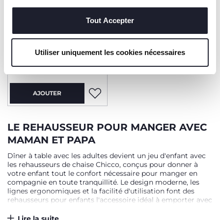
techniques, qui sont essentiels au service demandé.
Tout Accepter
+ COULEURS
Rehausseur Pocket Snack
Utiliser uniquement les cookies nécessaires
49,99 €
AJOUTER
LE REHAUSSEUR POUR MANGER AVEC
MAMAN ET PAPA
Dîner à table avec les adultes devient un jeu d'enfant avec
les rehausseurs de chaise Chicco, conçus pour donner à
votre enfant tout le confort nécessaire pour manger en
compagnie en toute tranquillité. Le design moderne, les
lignes ergonomiques et la facilité d'utilisation font des
rehausseurs pour enfants l'accessoire idéal à emporter avec
vous lorsque vous prévoyez un dîner en famille. Disponibles
en différents modèles et couleurs, pour répondre à tous les
Lire la suite