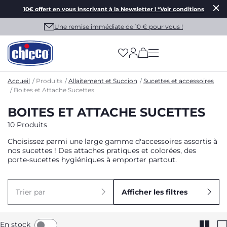
10€ offert en vous inscrivant à la Newsletter ! *Voir conditions
Une remise immédiate de 10 € pour vous !
(has more options on
Accueil
Produits
Allaitement et Succion
Sucettes et accessoires
Boites et Attache Sucettes
BOITES ET ATTACHE SUCETTES
10 Produits
Choisissez parmi une large gamme d'accessoires assortis à
nos sucettes ! Des attaches pratiques et colorées, des
porte-sucettes hygiéniques à emporter partout.
Trier par
Afficher les filtres
En stock