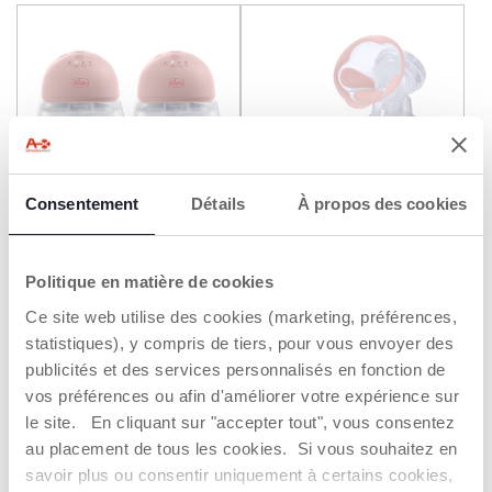
Consentement
Détails
À propos des cookies
Tire lait double portable
Tire-lait électrique
Politique en matière de cookies
Stimolatte
149,99 €
119,99 €
Ce site web utilise des cookies (marketing, préférences,
statistiques), y compris de tiers, pour vous envoyer des
AJOUTER
AJOUTER
publicités et des services personnalisés en fonction de
vos préférences ou afin d'améliorer votre expérience sur
le site. En cliquant sur "accepter tout", vous consentez
LES TIRE-LAIT CHICCO
au placement de tous les cookies. Si vous souhaitez en
Le tire-lait est un instrument essentiel à toutes les mères
savoir plus ou consentir uniquement à certains cookies,
qui souhaitent allaiter. Il peut être utilisé pour conserver