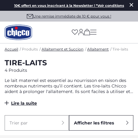
10€ offert en vous inscrivant à la Newsletter ! *Voir conditions
Une remise immédiate de 10 € pour vous !
(has more options on
Accueil
Produits
Allaitement et Succion
Allaitement
Tire-laits
TIRE-LAITS
4 Produits
Le lait maternel est essentiel au nourrisson en raison des
nombreux nutriments qu’il contient. Les tire-laits Chicco
aident à prolonger l'allaitement. Ils sont faciles à utiliser et
confortables, pour une expression douce et naturelle du lait.
Découvrez nos différents tire-laits, manuels ou électriques,
Lire la suite
en fonction des préférences de chacune. Nos tire-laits sont
tous compacts pour une utilisation aussi bien à la maison
qu’en extérieur
Trier par
Afficher les filtres