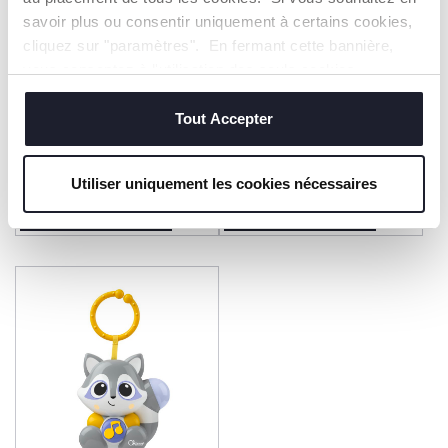
savoir plus ou consentir uniquement à certains cookies,
cliquez sur "paramètres". En fermant cette bannière,
vous consentez à l'utilisation des seuls cookies
techniques, qui sont essentiels au service demandé.
Tout Accepter
Hochet Hérisson
Hochet tissu Singe
8,99 €
9,99 €
Utiliser uniquement les cookies nécessaires
AJOUTER
AJOUTER