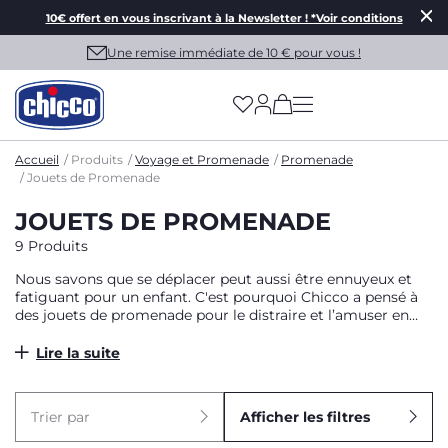
10€ offert en vous inscrivant à la Newsletter ! *Voir conditions
Une remise immédiate de 10 € pour vous !
(has more options on
Accueil
Produits
Voyage et Promenade
Promenade
Jouets de Promenade
JOUETS DE PROMENADE
9 Produits
Nous savons que se déplacer peut aussi être ennuyeux et
fatiguant pour un enfant. C'est pourquoi Chicco a pensé à
des jouets de promenade pour le distraire et l’amuser en
balade.
Lire la suite
Trier par
Afficher les filtres