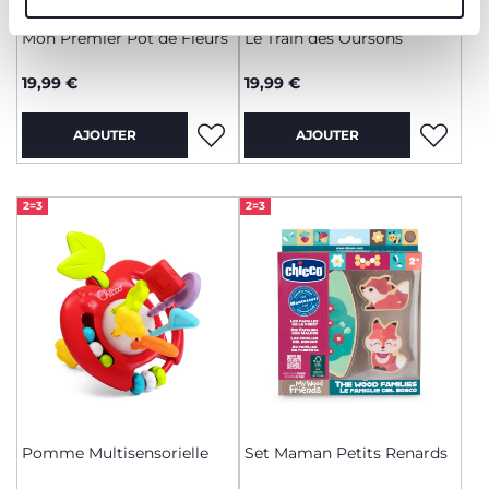
Mon Premier Pot de Fleurs
Le Train des Oursons
19,99 €
19,99 €
AJOUTER
AJOUTER
2=3
2=3
Pomme Multisensorielle
Set Maman Petits Renards