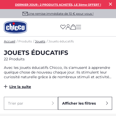
DERNIER JOUR : 2 PRODUITS ACHETÉS, LE 3ème OFFERT !
Une remise immédiate de 10 € pour vous !
(has more options on
Accueil
Produits
Jouets
Jouets éducatifs
JOUETS ÉDUCATIFS
22 Produits
Avec les jouets éducatifs Chicco, ils s'amusent à apprendre
quelque chose de nouveau chaque jour. Ils stimulent leur
curiosité naturelle grâce à de nombreux stimuli et activités
électroniques, les aidant à développer leur langage, leur
créativité, leur logique et leur sens de l'observation. Grâce
Lire la suite
aux jeux interactifs parlants inspirés de la méthode
Montessori, ils peuvent également explorer et apprendre à
connaître leur environnement par l'expérience directe et le
Trier par
Afficher les filtres
jeu indépendant.