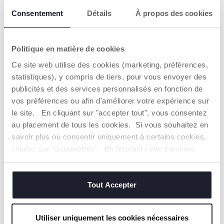
Consentement
Détails
À propos des cookies
Politique en matière de cookies
Baleine Multisensorielle
Le Tracteur des Vaches
Ce site web utilise des cookies (marketing, préférences,
14,99 €
16,99 €
statistiques), y compris de tiers, pour vous envoyer des
publicités et des services personnalisés en fonction de
AJOUTER
AJOUTER
vos préférences ou afin d'améliorer votre expérience sur
le site. En cliquant sur "accepter tout", vous consentez
au placement de tous les cookies. Si vous souhaitez en
2=3
NOUVEAUTÉ
2=3
savoir plus ou consentir uniquement à certains cookies,
cliquez sur "paramètres". En fermant cette bannière,
vous consentez à l'utilisation des seuls cookies
techniques, qui sont essentiels au service demandé.
Tout Accepter
Utiliser uniquement les cookies nécessaires