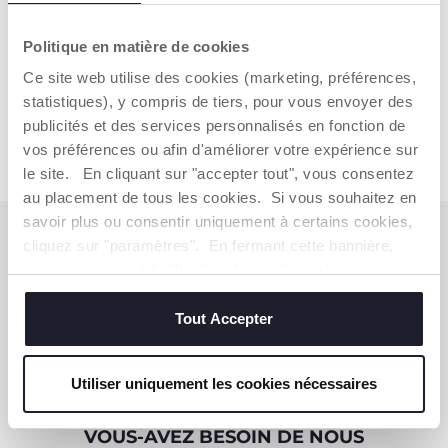
Politique en matière de cookies
Total
279,99 €
Ce site web utilise des cookies (marketing, préférences,
statistiques), y compris de tiers, pour vous envoyer des
AJOUTER AU PANIER
publicités et des services personnalisés en fonction de
vos préférences ou afin d'améliorer votre expérience sur
le site. En cliquant sur "accepter tout", vous consentez
au placement de tous les cookies. Si vous souhaitez en
savoir plus ou consentir uniquement à certains cookies,
S'ABONNER À LA NEWSLETTER
cliquez sur "paramètres". En fermant cette bannière,
Immédiatement pour vous un bon de 10 € à
vous consentez à l'utilisation des seuls cookies
dépenser en ligne.
techniques, qui sont essentiels au service demandé.
Tout Accepter
OBTENIR LA RÉDUCTION
Utiliser uniquement les cookies nécessaires
VOUS-AVEZ BESOIN DE NOUS