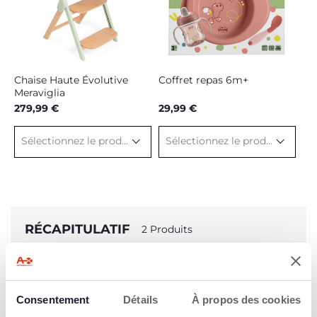
Chaise Haute Évolutive
Coffret repas 6m+
Meraviglia
279,99 €
29,99 €
Sélectionnez le produit
Sélectionnez le produit
RÉCAPITULATIF
2 Produits
- Chaise Haute Évolutive Meraviglia
- Coffret repas 6m+
Sous-total
309,98 €
Consentement
Détails
À propos des cookies
Remises totales
-
29,99 €