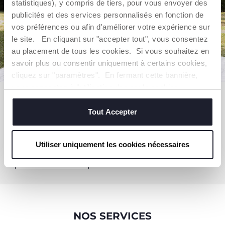
statistiques), y compris de tiers, pour vous envoyer des
publicités et des services personnalisés en fonction de
vos préférences ou afin d'améliorer votre expérience sur
le site. En cliquant sur "accepter tout", vous consentez
au placement de tous les cookies. Si vous souhaitez en
savoir plus ou consentir uniquement à certains cookies,
cliquez sur "paramètres". En fermant cette bannière,
vous consentez à l'utilisation des seuls cookies
LES INDISPENSABLES
techniques, qui sont essentiels au service demandé.
Tout Accepter
Découvrez nos accessoires indispensables pour
la promenade et le voyage !
Utiliser uniquement les cookies nécessaires
DÉCOUVRIR
NOS SERVICES