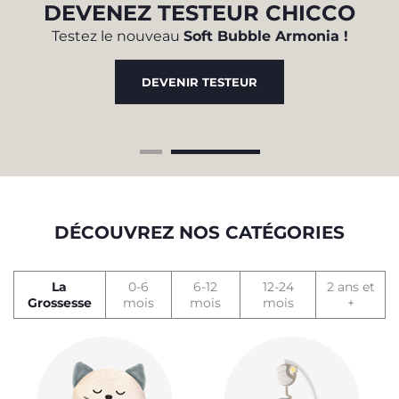
R
DEVENEZ TESTEUR CHICCO
Testez le nouveau
Soft Bubble Armonia !
 la
DEVENIR TESTEUR
DÉCOUVREZ NOS CATÉGORIES
La
0-6
6-12
12-24
2 ans et
Grossesse
mois
mois
mois
+