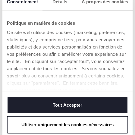
NOS RECOMMANDATIONS
Consentement
Détails
À propos des cookies
Politique en matière de cookies
Ce site web utilise des cookies (marketing, préférences,
statistiques), y compris de tiers, pour vous envoyer des
publicités et des services personnalisés en fonction de
vos préférences ou afin d'améliorer votre expérience sur
le site. En cliquant sur "accepter tout", vous consentez
au placement de tous les cookies. Si vous souhaitez en
savoir plus ou consentir uniquement à certains cookies,
cliquez sur "paramètres". En fermant cette bannière,
vous consentez à l'utilisation des seuls cookies
techniques, qui sont essentiels au service demandé.
Tout Accepter
ETRE MAMAN
LES CONSEILS POUR LES PREMIERS PAS
Utiliser uniquement les cookies nécessaires
DE L'ENFANT