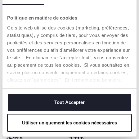
Attache-sucette Doudou
Maxi doudou
Lapin
Politique en matière de cookies
9,99 €
16,99 €
Ce site web utilise des cookies (marketing, préférences,
AJOUTER
AJOUTER
statistiques), y compris de tiers, pour vous envoyer des
publicités et des services personnalisés en fonction de
vos préférences ou afin d'améliorer votre expérience sur
le site. En cliquant sur "accepter tout", vous consentez
au placement de tous les cookies. Si vous souhaitez en
savoir plus ou consentir uniquement à certains cookies,
cliquez sur "paramètres". En fermant cette bannière,
vous consentez à l'utilisation des seuls cookies
techniques, qui sont essentiels au service demandé.
Tout Accepter
Utiliser uniquement les cookies nécessaires
Peluche Chaton
Hochet tissu Raton laveur
24,99 €
9,99 €