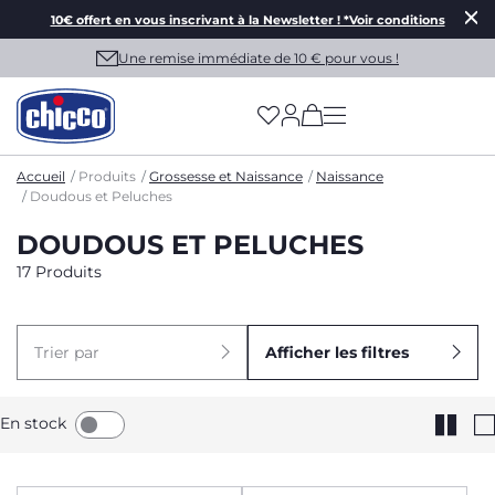
10€ offert en vous inscrivant à la Newsletter ! *Voir conditions
Une remise immédiate de 10 € pour vous !
(has more options on
Accueil
Produits
Grossesse et Naissance
Naissance
Doudous et Peluches
DOUDOUS ET PELUCHES
17 Produits
Trier par
Afficher les filtres
En stock