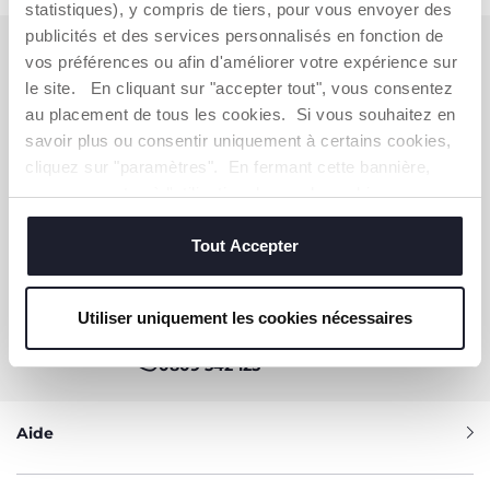
statistiques), y compris de tiers, pour vous envoyer des
publicités et des services personnalisés en fonction de
S'ABONNER À LA NEWSLETTER
vos préférences ou afin d'améliorer votre expérience sur
le site. En cliquant sur "accepter tout", vous consentez
Immédiatement pour vous un bon de 10 € à
dépenser en ligne.
au placement de tous les cookies. Si vous souhaitez en
savoir plus ou consentir uniquement à certains cookies,
OBTENIR LA RÉDUCTION
cliquez sur "paramètres". En fermant cette bannière,
vous consentez à l'utilisation des seuls cookies
techniques, qui sont essentiels au service demandé.
Tout Accepter
VOUS-AVEZ BESOIN DE NOUS
CONTACTER ?
Utiliser uniquement les cookies nécessaires
Service Client [coût appel local]
0809 542 125
Aide