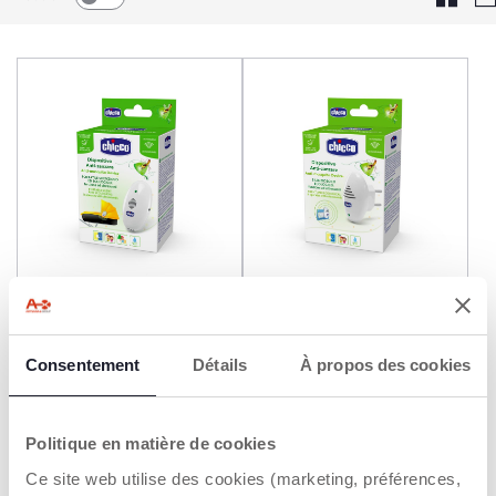
Appareil Anti-Moustiques
Prise Anti-Moustiques à
Portable
Ultrasons
12,99 €
12,99 €
Consentement
Détails
À propos des cookies
AJOUTER
AJOUTER
Politique en matière de cookies
Ce site web utilise des cookies (marketing, préférences,