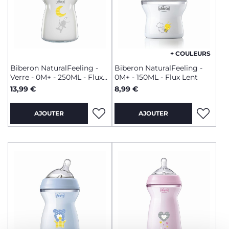
+ COULEURS
Biberon NaturalFeeling -
Biberon NaturalFeeling -
Verre - 0M+ - 250ML - Flux
0M+ - 150ML - Flux Lent
Lent
13,99 €
8,99 €
AJOUTER
AJOUTER