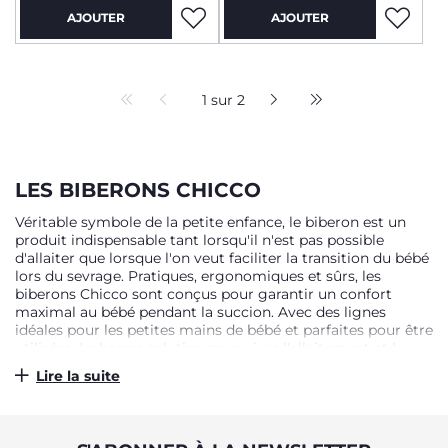
AJOUTER
AJOUTER
1 sur 2
LES BIBERONS CHICCO
Véritable symbole de la petite enfance, le biberon est un
produit indispensable tant lorsqu'il n'est pas possible
d'allaiter que lorsque l'on veut faciliter la transition du bébé
lors du sevrage. Pratiques, ergonomiques et sûrs, les
biberons Chicco sont conçus pour garantir un confort
maximal au bébé pendant la succion. Avec des lignes
idéales pour les petites mains de bébé et parfaites pour être
utilisées. La bonne solution pour vivre l'allaitement et le
sevrage avec l'aide d'un produit conçu spécialement pour
Lire la suite
bébé.
DESIGN MODERNE POUR FACILITER LA