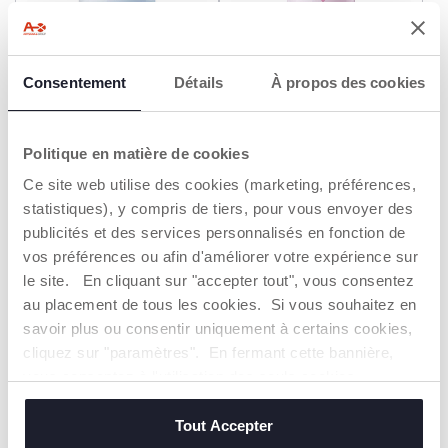
+ COULEURS
+ COULEURS
Biberon NaturalFeeling-
Biberon NaturalFeeling -
Consentement
Détails
À propos des cookies
2M+ - 250ML - Flux Moyen
6M+ - 330ML - Flux Rapide
10,99 €
11,99 €
Politique en matière de cookies
AJOUTER
AJOUTER
Ce site web utilise des cookies (marketing, préférences,
statistiques), y compris de tiers, pour vous envoyer des
publicités et des services personnalisés en fonction de
vos préférences ou afin d'améliorer votre expérience sur
le site. En cliquant sur "accepter tout", vous consentez
au placement de tous les cookies. Si vous souhaitez en
savoir plus ou consentir uniquement à certains cookies,
cliquez sur "paramètres". En fermant cette bannière,
vous consentez à l'utilisation des seuls cookies
techniques, qui sont essentiels au service demandé.
+ COULEURS
+ COULEURS
Tout Accepter
Biberon NaturalFeeling -
Biberon NaturalFeeling-