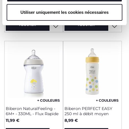
0M+ - 150ML - Flux Lent
2M+ - 250ML - Flux Moyen
8,99 €
10,99 €
Utiliser uniquement les cookies nécessaires
AJOUTER
AJOUTER
+ COULEURS
+ COULEURS
Biberon NaturalFeeling -
Biberon PERFECT EASY
6M+ - 330ML - Flux Rapide
250 ml à débit moyen
11,99 €
8,99 €