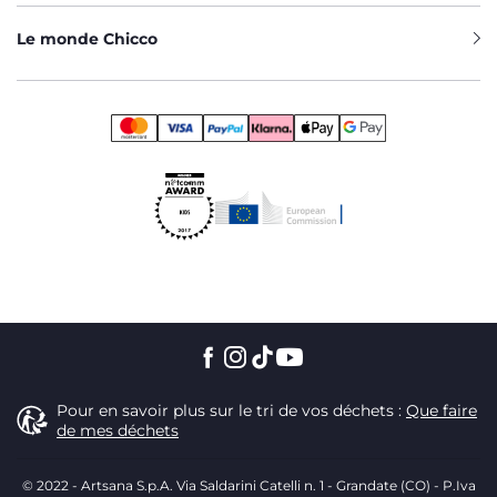
est fondamental dans les premiers temps et pendant la
phase de sevrage.
Le monde Chicco
LES ACCESSOIRES CHICCO POUR
L'ALLAITEMENT
Chicco met à votre disposition de nombreux accessoires
pour utiliser au mieux le biberon : les doses de lait en
poudre, les pots pratiques qui peuvent également être
réutilisés comme récipients pour la nourriture du bébé. Les
brosses de différentes tailles permettent d'enlever les
résidus et de nettoyer le récipient. L'égouttoir à biberon, un
plateau avec des tiges pour positionner et sécher le
récipient, le loquet et la tétine après le lavage. Une idée de
cadeau agréable et utile est alors le paquet qui comprend à
la fois le biberon et les accessoires : tout ce dont vous avez
besoin pour faire face au sevrage de votre bébé.
Pour en savoir plus sur le tri de vos déchets :
Que faire
de mes déchets
© 2022 - Artsana S.p.A. Via Saldarini Catelli n. 1 - Grandate (CO) - P.Iva