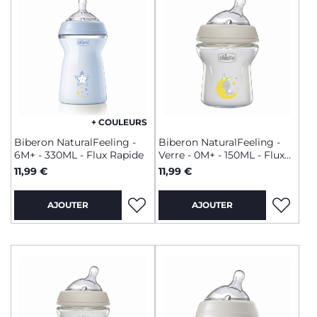
+ COULEURS
Biberon NaturalFeeling -
Biberon NaturalFeeling -
6M+ - 330ML - Flux Rapide
Verre - 0M+ - 150ML - Flux
Lent
11,99 €
11,99 €
AJOUTER
AJOUTER