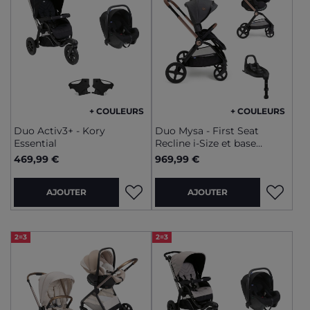
+ COULEURS
+ COULEURS
Duo Activ3+ - Kory
Duo Mysa - First Seat
Essential
Recline i-Size et base
rotative
469,99 €
969,99 €
AJOUTER
AJOUTER
2=3
2=3