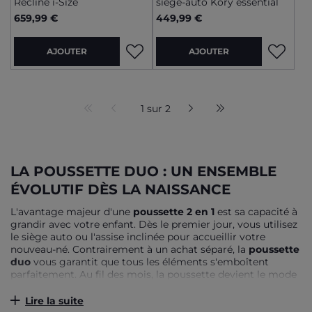
Recline i-Size
siège-auto Kory essential
659,99 €
449,99 €
AJOUTER
AJOUTER
1 sur 2
LA POUSSETTE DUO : UN ENSEMBLE
ÉVOLUTIF DÈS LA NAISSANCE
L'avantage majeur d'une
poussette 2 en 1
est sa capacité à
grandir avec votre enfant. Dès le premier jour, vous utilisez
le siège auto ou l'assise inclinée pour accueillir votre
nouveau-né. Contrairement à un achat séparé, la
poussette
duo
vous garantit que tous les éléments s'emboîtent
parfaitement. Au fil des mois, la poussette devient le mode
de transport principal de votre enfant. Nos modèles sont
pensés pour durer et accompagner vos sorties familiales
Lire la suite