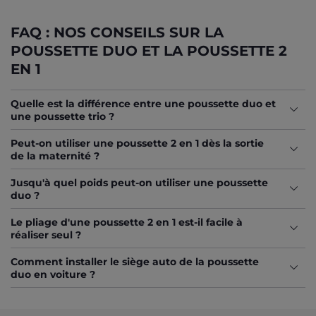
jusqu'à ce que votre petit marcheur n'en ait plus besoin,
généralement vers ses 4 ans.
FAQ : NOS CONSEILS SUR LA
LE CONFORT D'UNE ASSISE
POUSSETTE DUO ET LA POUSSETTE 2
INCLINABLE SUR VOTRE POUSSETTE 2
EN 1
EN 1
Quelle est la différence entre une poussette duo et
Le repos de votre enfant est essentiel pour son bien-être.
une poussette trio ?
C'est pourquoi chaque
poussette 2 en 1
Chicco dispose
d'une assise molletonnée et protectrice. Sur une
poussette
Peut-on utiliser une poussette 2 en 1 dès la sortie
duo
, l'assise peut s'incliner totalement pour offrir une
de la maternité ?
position allongée, idéale pour les siestes en plein air. Vous
pouvez également choisir d'orienter votre enfant face à
Jusqu'à quel poids peut-on utiliser une poussette
vous pour maintenir un contact rassurant les premiers
duo ?
mois, ou face au monde pour stimuler sa curiosité lorsqu'il
grandit. Ce confort est renforcé par des suspensions douces
qui absorbent les irrégularités du chemin.
Le pliage d'une poussette 2 en 1 est-il facile à
réaliser seul ?
SÉCURITÉ MAXIMALE : LE SIÈGE AUTO
Comment installer le siège auto de la poussette
INCLUS DANS VOTRE POUSSETTE DUO
duo en voiture ?
La sécurité routière ne souffre d’aucun compromis. En
choisissant une
poussette 2 en 1
, vous recevez un siège