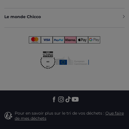
POURQUOI LA POUSSETTE DUO EST LE
CHOIX MALIN DES PARENTS ?
Le monde Chicco
Si vous recherchez une solution qui va à l'essentiel sans
encombrer votre domicile, la
poussette 2 en 1
est faite
pour vous. Moins volumineuse qu'un pack trio, la
poussette
duo
se concentre sur les deux éléments dont vous aurez
réellement besoin chaque jour : une assise confortable pour
les balades et un siège auto sécurisé pour les trajets. En
choisissant Chicco, vous profitez de décennies d'expertise
en puériculture, vous assurant un équipement fiable,
élégant et parfaitement adapté au rythme de votre vie de
famille.
Pour en savoir plus sur le tri de vos déchets :
Que faire
de mes déchets