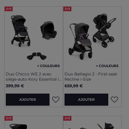
2=3
2=3
+ COULEURS
+ COULEURS
Duo Chicco WE 2 avec
Duo Bellagio 2 - First-seat
siège-auto Kory Essential i-
Recline i-Size
Size
399,99 €
659,99 €
AJOUTER
AJOUTER
2=3
2=3