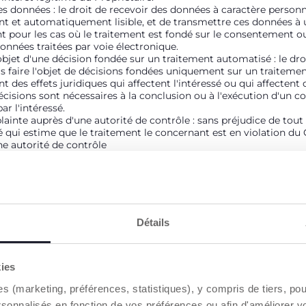
 des données : le droit de recevoir des données à caractère perso
t et automatiquement lisible, et de transmettre ces données à 
 pour les cas où le traitement est fondé sur le consentement ou
nnées traitées par voie électronique.
'objet d'une décision fondée sur un traitement automatisé : le dr
s faire l'objet de décisions fondées uniquement sur un traiteme
nt des effets juridiques qui affectent l'intéressé ou qui affectent
écisions sont nécessaires à la conclusion ou à l'exécution d'un c
r l'intéressé.
ainte auprès d'une autorité de contrôle : sans préjudice de tout
ssé qui estime que le traitement le concernant est en violation d
ne autorité de contrôle
es. Ce site web utilise des cookies (marketing, préférences, stati
ités et des services personnalisés en fonction de vos préférence
liquant sur "accepter tout", vous consentez au placement de tous 
consentir uniquement à certains cookies, cliquez sur "paramètre
'utilisation des seuls cookies techniques, qui sont essentiels a
Détails
es (marketing, préférences, statistiques), y compris de tiers, po
s en fonction de vos préférences ou afin d'améliorer votre expéri
nsentez au placement de tous les cookies. Si vous souhaitez en s
kies
s, cliquez sur "paramètres". En fermant cette bannière, vous con
 essentiels au service demandé.
es (marketing, préférences, statistiques), y compris de tiers, p
rsonnalisés en fonction de vos préférences ou afin d'améliorer v