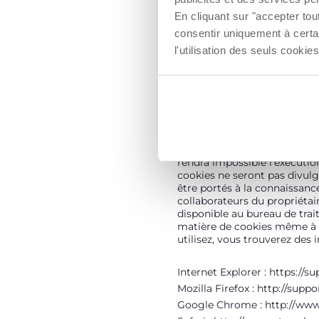
Les cookies sont des élément
En cliquant sur "accepter to
navigue sur le site. Les cooki
consentir uniquement à certa
pour soutenir des fonctionna
l'utilisation des seuls cook
d'améliorer le comportemen
Le contrôleur de données pou
17-19 avenue de Métallurgie 
cookies installés par des tier
connecter au site web :https
de l'utilisation de cookies 
prévues par cette information.
rendra impossible l'exécution
cookies ne seront pas divulg
être portés à la connaissan
collaborateurs du propriétaire
disponible au bureau de tra
matière de cookies même à tr
utilisez, vous trouverez des 
Internet Explorer :
https://s
Mozilla Firefox :
http://supp
Google Chrome :
http://ww