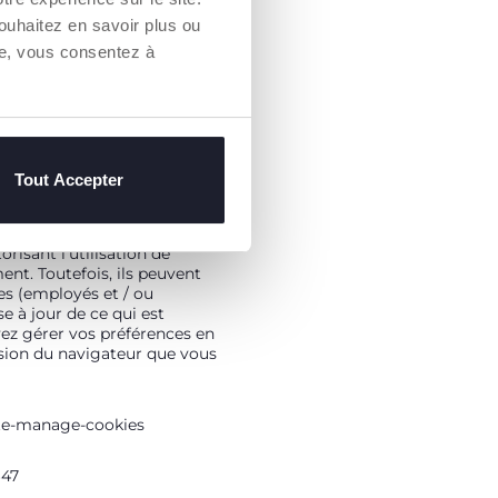
eur pendant que celui-ci
ouhaitez en savoir plus ou
ues différentes, par exemple
re, vous consentez à
ation qui nous permettent
t le siège social est situé
rs de données concernant les
 les sites tiers ou vous
Tout Accepter
r le biais de l'autorisation
 l'exécution des activités
s, le fait de ne pas la fournir
risant l'utilisation de
nt. Toutefois, ils peuvent
es (employés et / ou
se à jour de ce qui est
ez gérer vos préférences en
rsion du navigateur que vous
ete-manage-cookies
647