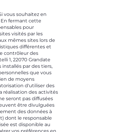
Si vous souhaitez en
. En fermant cette
spensables pour
ites visités par les
 aux mêmes sites lors de
ristiques différentes et
 Le contrôleur des
elli 1, 22070 Grandate
nstallés par des tiers,
s personnelles que vous
utien de moyens
torisation d'utiliser des
 réalisation des activités
ne seront pas diffusées
peuvent être divulguées
itement des données à
t) dont le responsable
lisée est disponible au
érer vos préférences en