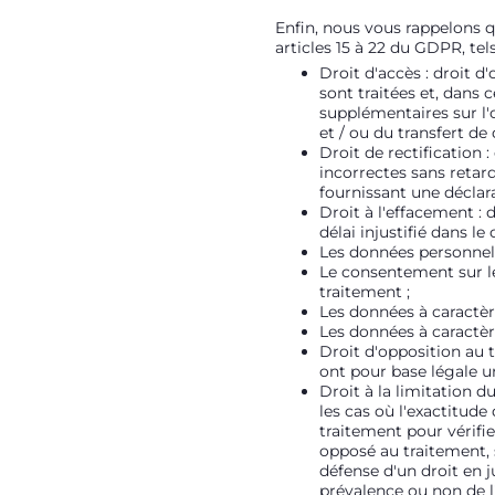
Enfin, nous vous rappelons q
articles 15 à 22 du GDPR, tel
Droit d'accès : droit 
sont traitées et, dans 
supplémentaires sur l'o
et / ou du transfert de
Droit de rectification
incorrectes sans retar
fournissant une déclar
Droit à l'effacement :
délai injustifié dans le
Les données personnell
Le consentement sur leq
traitement ;
Les données à caractère
Les données à caractère
Droit d'opposition au 
ont pour base légale un
Droit à la limitation d
les cas où l'exactitud
traitement pour vérifier
opposé au traitement, s
défense d'un droit en ju
prévalence ou non de l'