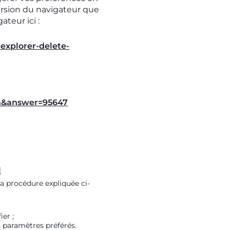
version du navigateur que
teur ici :
explorer-delete-
en&answer=95647
l
a procédure expliquée ci-
er ;
s paramètres préférés.