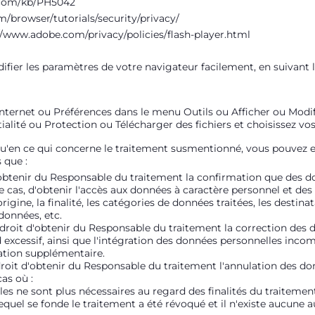
e.com/kb/PH5042
/browser/tutorials/security/privacy/
//www.adobe.com/privacy/policies/flash-player.html
fier les paramètres de votre navigateur facilement, en suivant l
nternet ou Préférences dans le menu Outils ou Afficher ou Modifi
ialité ou Protection ou Télécharger des fichiers et choisissez vo
u'en ce qui concerne le traitement susmentionné, vous pouvez ex
s que :
d'obtenir du Responsable du traitement la confirmation que des 
ce cas, d'obtenir l'accès aux données à caractère personnel et de
rigine, la finalité, les catégories de données traitées, les desti
 données, etc.
 : droit d'obtenir du Responsable du traitement la correction des
d excessif, ainsi que l'intégration des données personnelles inc
ation supplémentaire.
 droit d'obtenir du Responsable du traitement l'annulation des d
 cas où :
es ne sont plus nécessaires au regard des finalités du traitement
uel se fonde le traitement a été révoqué et il n'existe aucune a