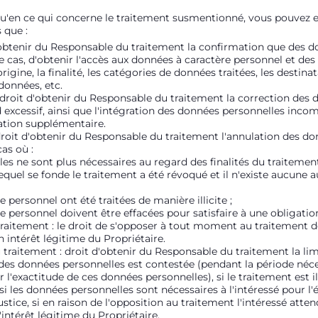
u'en ce qui concerne le traitement susmentionné, vous pouvez ex
s que :
d'obtenir du Responsable du traitement la confirmation que des 
ce cas, d'obtenir l'accès aux données à caractère personnel et de
rigine, la finalité, les catégories de données traitées, les desti
 données, etc.
 : droit d'obtenir du Responsable du traitement la correction des
d excessif, ainsi que l'intégration des données personnelles inc
ation supplémentaire.
 droit d'obtenir du Responsable du traitement l'annulation des d
 cas où :
es ne sont plus nécessaires au regard des finalités du traitement
uel se fonde le traitement a été révoqué et il n'existe aucune a
 personnel ont été traitées de manière illicite ;
 personnel doivent être effacées pour satisfaire à une obligation
traitement : le droit de s'opposer à tout moment au traitement 
 intérêt légitime du Propriétaire.
u traitement : droit d'obtenir du Responsable du traitement la li
e des données personnelles est contestée (pendant la période né
 l'exactitude de ces données personnelles), si le traitement est ill
i les données personnelles sont nécessaires à l'intéressé pour l'év
stice, si en raison de l'opposition au traitement l'intéressé attend
intérêt légitime du Propriétaire.