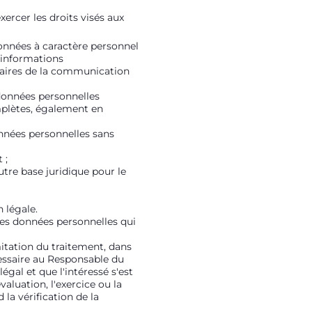
ercer les droits visés aux
données à caractère personnel
s informations
nataires de la communication
 données personnelles
omplètes, également en
onnées personnelles sans
 ;
utre base juridique pour le
 légale.
des données personnelles qui
mitation du traitement, dans
cessaire au Responsable du
égal et que l'intéressé s'est
aluation, l'exercice ou la
 la vérification de la