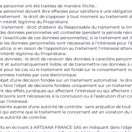
 personnel ont été traitées de manière illicite ;
 personnel doivent être effacées pour satisfaire à une obligation
traitement : le droit de s'opposer à tout moment au traitement 
 intérêt légitime du Propriétaire.
u traitement : droit d'obtenir du Responsable du traitement la li
e des données personnelles est contestée (pendant la période né
 l'exactitude de ces données personnelles), si le traitement est ill
i les données personnelles sont nécessaires à l'intéressé pour l'év
stice, si en raison de l'opposition au traitement l'intéressé attend
intérêt légitime du Propriétaire.
 des données : le droit de recevoir des données à caractère perso
t et automatiquement lisible, et de transmettre ces données à 
 pour les cas où le traitement est fondé sur le consentement ou
nnées traitées par voie électronique.
'objet d'une décision fondée sur un traitement automatisé : le dr
s faire l'objet de décisions fondées uniquement sur un traiteme
nt des effets juridiques qui affectent l'intéressé ou qui affectent
écisions sont nécessaires à la conclusion ou à l'exécution d'un c
r l'intéressé.
ainte auprès d'une autorité de contrôle : sans préjudice de tout
ssé qui estime que le traitement le concernant est en violation d
e autorité de contrôle.
its en écrivant à ARTSANA FRANCE SAS en indiquant dans l'objet 