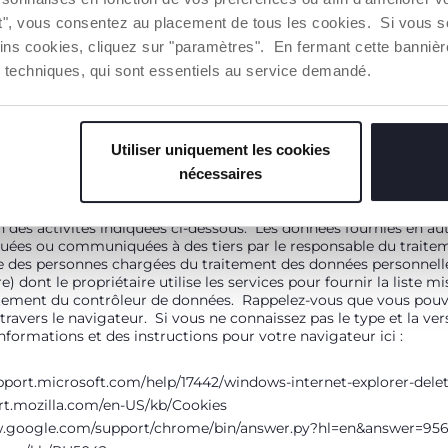
s de données envoyés par le site web au navigateur de l'utilisat
ut", vous consentez au placement de tous les cookies. Si vous s
es sont utilisés à des fins différentes et ils ont des caractéristiq
ins cookies, cliquez sur "paramètres". En fermant cette banniè
lités essentielles ainsi que pour suivre les informations d'utilis
ies techniques, qui sont essentiels au service demandé.
t.
r les cookies installés par le même est ARTSANA France SAS, don
93 200 Saint Denis La Plaine Pour l'identification des contrôleu
Utiliser uniquement les cookies
s, veuillez consulter les liens ci-dessous vers les informations sur
://www.chicco.fr/ Les données personnelles que vous fournissez pa
nécessaires
peuvent être traitées avec le soutien de moyens informatiques pour
 L'autorisation d'utilisation des cookies est facultative. Toutefoi
 des activités indiquées ci-dessous. Les données fournies en auto
uées ou communiquées à des tiers par le responsable du traiteme
ce des personnes chargées du traitement des données personnell
) dont le propriétaire utilise les services pour fournir la liste mi
itement du contrôleur de données. Rappelez-vous que vous pouv
avers le navigateur. Si vous ne connaissez pas le type et la ve
informations et des instructions pour votre navigateur ici :
upport.microsoft.com/help/17442/windows-internet-explorer-del
ort.mozilla.com/en-US/kb/Cookies
w.google.com/support/chrome/bin/answer.py?hl=en&answer=95