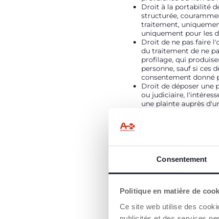
Droit à la portabilité
structurée, courammen
traitement, uniquement
uniquement pour les do
Droit de ne pas faire l
du traitement de ne pa
profilage, qui produise
personne, sauf si ces d
consentement donné pa
Droit de déposer une pl
ou judiciaire, l'intére
une plainte auprès d'u
Politique en matière de cooki
pour vous envoyer des public
expérience sur le site. En c
souhaitez en savoir plus ou 
bannière, vous consentez à l
Consentement
Ce site web utilise des cooki
et des services personnalisé
sur "accepter tout", vous co
Politique en matière de coo
uniquement à certains cookie
cookies techniques, qui sont
Ce site web utilise des cooki
publicités et des services pe