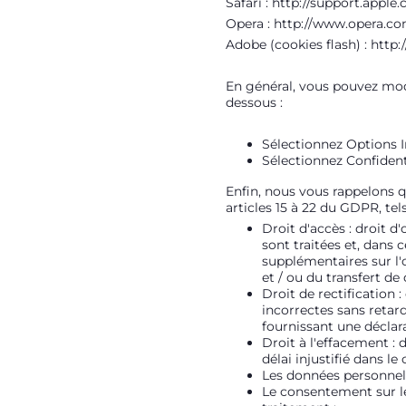
Safari :
http://support.appl
Opera :
http://www.opera.com
Adobe (cookies flash) :
http:
En général, vous pouvez modi
dessous :
Sélectionnez Options I
Sélectionnez Confident
Enfin, nous vous rappelons q
articles 15 à 22 du GDPR, tel
Droit d'accès : droit 
sont traitées et, dans 
supplémentaires sur l'o
et / ou du transfert de
Droit de rectification
incorrectes sans retar
fournissant une déclar
Droit à l'effacement :
délai injustifié dans le
Les données personnell
Le consentement sur leq