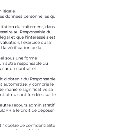
 légale.
des données personnelles qui
mitation du traitement, dans
cessaire au Responsable du
égal et que l'intéressé s'est
aluation, l'exercice ou la
 la vérification de la
nnel sous une forme
un autre responsable du
 sur un contrat et
oit d'obtenir du Responsable
nt automatisé, y compris le
 de manière significative sa
ontrat ou sont fondées sur le
 autre recours administratif
u GDPR a le droit de déposer
" cookie de confidentialité