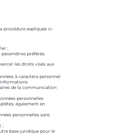
a procédure expliquée ci-
er ;
s paramètres préférés.
ercer les droits visés aux
données à caractère personnel
s informations
nataires de la communication
 données personnelles
omplètes, également en
onnées personnelles sans
 ;
utre base juridique pour le