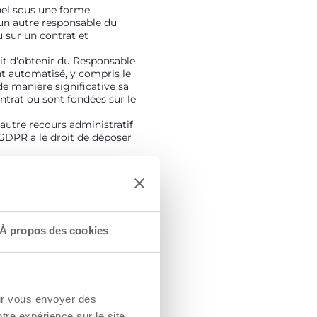
nnel sous une forme
un autre responsable du
 sur un contrat et
oit d'obtenir du Responsable
nt automatisé, y compris le
 de manière significative sa
ontrat ou sont fondées sur le
 autre recours administratif
u GDPR a le droit de déposer
stiques), y compris de tiers,
s ou afin d'améliorer votre
les cookies. Si vous
s". En fermant cette
u service demandé.
À propos des cookies
ur vous envoyer des publicités
ence sur le site. En cliquant
avoir plus ou consentir
sentez à n'utiliser que des
our vous envoyer des
otre expérience sur le site.