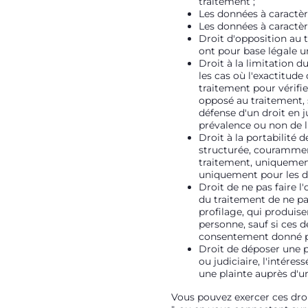
traitement ;
Les données à caractère
Les données à caractère
Droit d'opposition au 
ont pour base légale un
Droit à la limitation d
les cas où l'exactitud
traitement pour vérifier
opposé au traitement, s
défense d'un droit en ju
prévalence ou non de l'
Droit à la portabilité
structurée, courammen
traitement, uniquement
uniquement pour les do
Droit de ne pas faire l
du traitement de ne pa
profilage, qui produise
personne, sauf si ces d
consentement donné pa
Droit de déposer une pl
ou judiciaire, l'intére
une plainte auprès d'un
Vous pouvez exercer ces dro