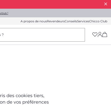
vous !
A propos de nous
Revendeurs
Conseils
Services
Chicco Club
(h
s ?
is des cookies tiers,
ion de vos préférences