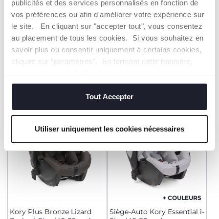
publicités et des services personnalisés en fonction de
+ COULEURS
+ COULEURS
vos préférences ou afin d'améliorer votre expérience sur
Siège-auto Seat105 i-Size
Siège-auto First-Seat
le site. En cliquant sur "accepter tout", vous consentez
(40-105 cm)
Recline i-Size (40-87 cm)
au placement de tous les cookies. Si vous souhaitez en
349,99 €
249,99 €
savoir plus ou consentir uniquement à certains cookies,
cliquez sur "paramètres". En fermant cette bannière,
AJOUTER
AJOUTER
vous consentez à l'utilisation des seuls cookies
techniques, qui sont essentiels au service demandé.
Tout Accepter
2=3
2=3
Utiliser uniquement les cookies nécessaires
+ COULEURS
Kory Plus Bronze Lizard
Siège-Auto Kory Essential i-