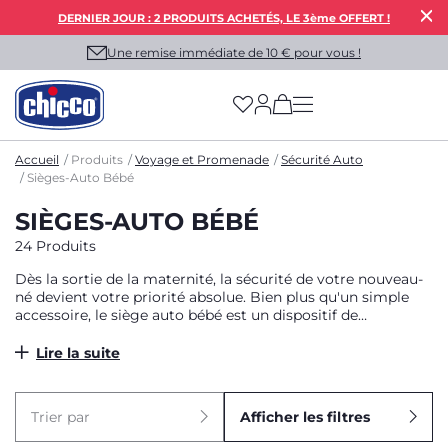
DERNIER JOUR : 2 PRODUITS ACHETÉS, LE 3ème OFFERT !
Une remise immédiate de 10 € pour vous !
(has more options on
Accueil
Produits
Voyage et Promenade
Sécurité Auto
Sièges-Auto Bébé
SIÈGES-AUTO BÉBÉ
24 Produits
Dès la sortie de la maternité, la sécurité de votre nouveau-
né devient votre priorité absolue. Bien plus qu'un simple
accessoire, le siège auto bébé est un dispositif de
protection vital. Chez Chicco, nous concevons des solutions
qui protègent les zones les plus vulnérables de votre enfant
Lire la suite
— la tête, le cou et la colonne vertébrale — tout en
transformant chaque voyage en un moment de sérénité.
Trier par
Afficher les filtres