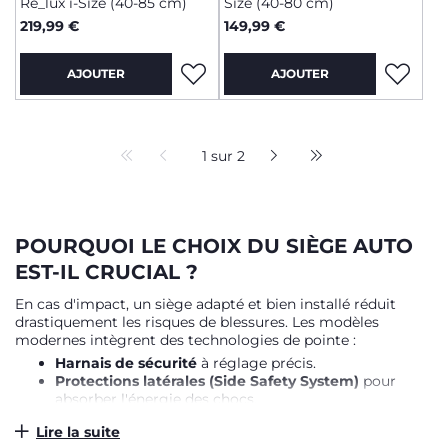
Re_lux i-Size (40-85 cm)
Size (40-80 cm)
219,99 €
149,99 €
AJOUTER
AJOUTER
1 sur 2
POURQUOI LE CHOIX DU SIÈGE AUTO
EST-IL CRUCIAL ?
En cas d'impact, un siège adapté et bien installé réduit
drastiquement les risques de blessures. Les modèles
modernes intègrent des technologies de pointe :
Harnais de sécurité
à réglage précis.
Protections latérales (Side Safety System)
pour
absorber l'énergie des chocs.
Bases ISOFIX
pour une stabilité maximale et une
Lire la suite
installation sans erreur.