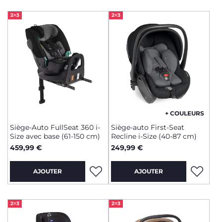
2=3
2=3
+ COULEURS
Siège-Auto FullSeat 360 i-
Siège-auto First-Seat
Size avec base (61-150 cm)
Recline i-Size (40-87 cm)
459,99 €
249,99 €
AJOUTER
AJOUTER
2=3
2=3