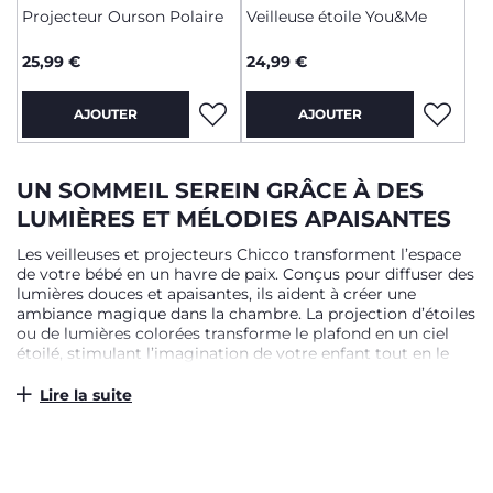
Projecteur Ourson Polaire
Veilleuse étoile You&Me
25,99 €
24,99 €
AJOUTER
AJOUTER
UN SOMMEIL SEREIN GRÂCE À DES
LUMIÈRES ET MÉLODIES APAISANTES
Les veilleuses et projecteurs Chicco transforment l’espace
de votre bébé en un havre de paix. Conçus pour diffuser des
lumières douces et apaisantes, ils aident à créer une
ambiance magique dans la chambre. La projection d’étoiles
ou de lumières colorées transforme le plafond en un ciel
étoilé, stimulant l’imagination de votre enfant tout en le
rassurant. Chaque produit offre un choix de mélodies
adaptées aux besoins des enfants : musiques classiques,
Lire la suite
sons de la nature, ou encore mélodies douces qui favorisent
un endormissement rapide et apaisé. Ces options
permettent de personnaliser l’expérience selon les
préférences de votre famille, tout en contribuant à la
création d’une routine nocturne réconfortante.