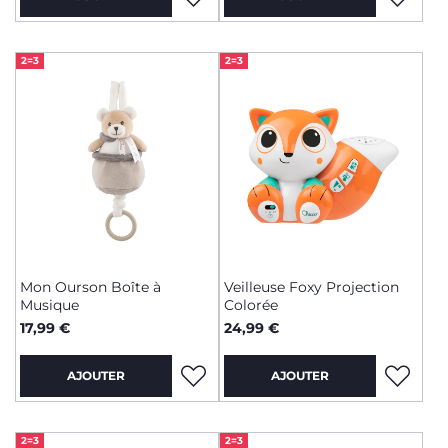
2=3
2=3
Mon Ourson Boîte à
Veilleuse Foxy Projection
Musique
Colorée
17,99 €
24,99 €
AJOUTER
AJOUTER
2=3
2=3