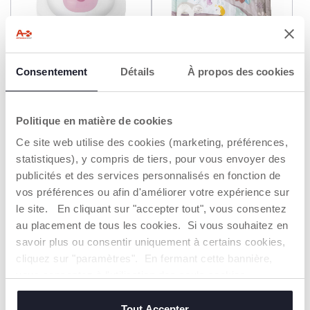
Consentement
Détails
À propos des cookies
+ COULEURS
Projecteur Ourson Polaire
Tapis d'éveil Hibou 2 en 1
Politique en matière de cookies
25,99 €
49,99 €
Ce site web utilise des cookies (marketing, préférences,
statistiques), y compris de tiers, pour vous envoyer des
AJOUTER
AJOUTER
publicités et des services personnalisés en fonction de
vos préférences ou afin d'améliorer votre expérience sur
le site. En cliquant sur "accepter tout", vous consentez
2=3
2=3
au placement de tous les cookies. Si vous souhaitez en
savoir plus ou consentir uniquement à certains cookies,
cliquez sur "paramètres". En fermant cette bannière,
vous consentez à l'utilisation des seuls cookies
techniques, qui sont essentiels au service demandé.
Tout Accepter