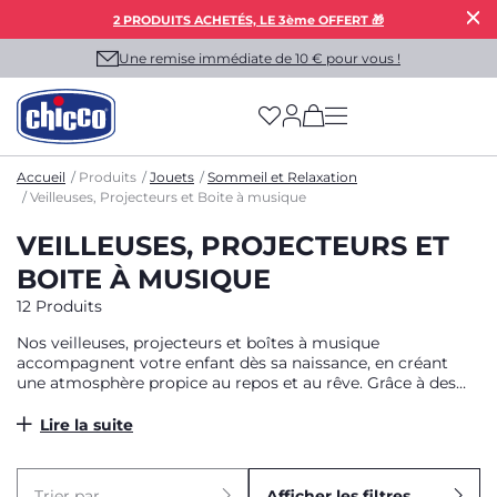
2 PRODUITS ACHETÉS, LE 3ème OFFERT 🎁
Une remise immédiate de 10 € pour vous !
(has more options on
Accueil
Produits
Jouets
Sommeil et Relaxation
Veilleuses, Projecteurs et Boite à musique
VEILLEUSES, PROJECTEURS ET
BOITE À MUSIQUE
12 Produits
Nos veilleuses, projecteurs et boîtes à musique
accompagnent votre enfant dès sa naissance, en créant
une atmosphère propice au repos et au rêve. Grâce à des
solutions innovantes, nous vous aidons à illuminer chaque
nuit de lumières douces et de mélodies apaisantes.
Lire la suite
Trier par
Afficher les filtres