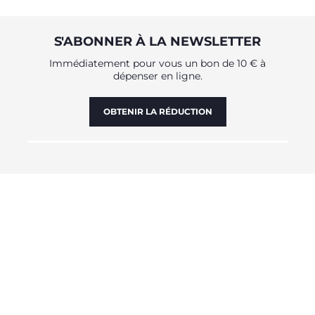
S'ABONNER À LA NEWSLETTER
Immédiatement pour vous un bon de 10 € à
dépenser en ligne.
OBTENIR LA RÉDUCTION
VOUS-AVEZ BESOIN DE NOUS
CONTACTER ?
Service Client [coût appel local]
0809 542 125
Aide