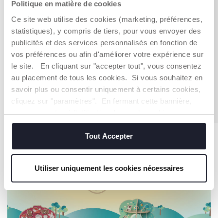
Politique en matière de cookies
Tricycle pliable 4 en 1
Ce site web utilise des cookies (marketing, préférences,
statistiques), y compris de tiers, pour vous envoyer des
publicités et des services personnalisés en fonction de
119,99 €
vos préférences ou afin d'améliorer votre expérience sur
le site. En cliquant sur "accepter tout", vous consentez
Tricycle pliable 4 en 1
au placement de tous les cookies. Si vous souhaitez en
savoir plus ou consentir uniquement à certains cookies,
cliquez sur "paramètres". En fermant cette bannière,
119,99 €
vous consentez à l'utilisation des seuls cookies
techniques, qui sont essentiels au service demandé.
Tout Accepter
Utiliser uniquement les cookies nécessaires