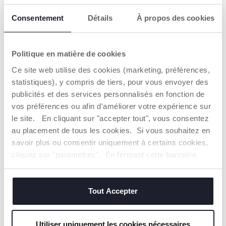
Consentement
Détails
À propos des cookies
Politique en matière de cookies
Tapis d'eau sensoriel
Animaux Multi - activités
Ce site web utilise des cookies (marketing, préférences,
Crocodile
22,99 €
10,99 €
statistiques), y compris de tiers, pour vous envoyer des
publicités et des services personnalisés en fonction de
vos préférences ou afin d'améliorer votre expérience sur
AJOUTER
AJOUTER
le site. En cliquant sur "accepter tout", vous consentez
au placement de tous les cookies. Si vous souhaitez en
savoir plus ou consentir uniquement à certains cookies,
cliquez sur "paramètres". En fermant cette bannière,
vous consentez à l'utilisation des seuls cookies
techniques, qui sont essentiels au service demandé.
Tout Accepter
Utiliser uniquement les cookies nécessaires