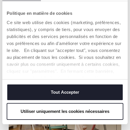
Politique en matière de cookies
Ce site web utilise des cookies (marketing, préférences,
statistiques), y compris de tiers, pour vous envoyer des
publicités et des services personnalisés en fonction de
BABY BOX
REPAS
vos préférences ou afin d'améliorer votre expérience sur
Tout ce dont vous avez besoin pour les premiers
le site. En cliquant sur "accepter tout", vous consentez
des repas
avec bébé
au placement de tous les cookies. Si vous souhaitez en
savoir plus ou consentir uniquement à certains cookies,
cliquez sur "paramètres". En fermant cette bannière,
EN PROFITER
vous consentez à l'utilisation des seuls cookies
techniques, qui sont essentiels au service demandé.
BABY BOX
Tout Accepter
Utiliser uniquement les cookies nécessaires