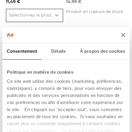
télescopique
11,49 €
14,99 €
Produit en rupture de stock
Sélectionnez le produit
Consentement
Détails
À propos des cookies
RÉCAPITULATIF
4 Produits
- Cuddle & Bubble
- Poubelle à couches télescopique
Politique en matière de cookies
- Kit Manucure - 0M+
Ce site web utilise des cookies (marketing, préférences,
- Recharges de sacs pour la poubelle à couches
statistiques), y compris de tiers, pour vous envoyer des
télescopique
publicités et des services personnalisés en fonction de
vos préférences ou afin d'améliorer votre expérience sur
le site. En cliquant sur "accepter tout", vous consentez
ME PRÉVENIR
au placement de tous les cookies. Si vous souhaitez en
savoir plus ou consentir uniquement à certains cookies,
cliquez sur "paramètres". En fermant cette bannière,