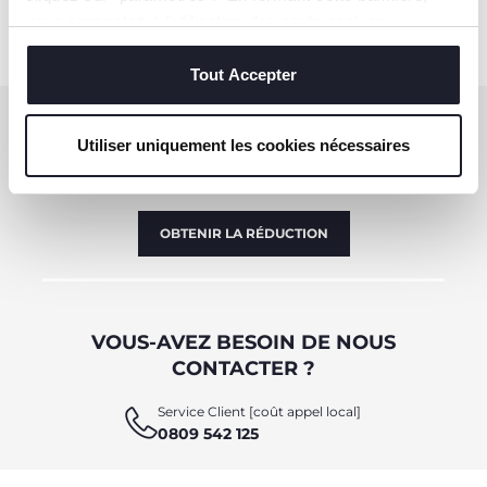
vous consentez à l'utilisation des seuls cookies
techniques, qui sont essentiels au service demandé.
Tout Accepter
S'ABONNER À LA NEWSLETTER
Utiliser uniquement les cookies nécessaires
Immédiatement pour vous un bon de 10 € à
dépenser en ligne.
OBTENIR LA RÉDUCTION
VOUS-AVEZ BESOIN DE NOUS
CONTACTER ?
Service Client [coût appel local]
0809 542 125