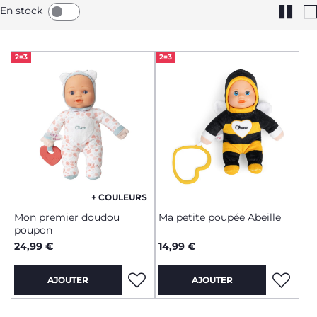
En stock
2=3
2=3
+ COULEURS
Mon premier doudou
Ma petite poupée Abeille
poupon
24,99 €
14,99 €
AJOUTER
AJOUTER