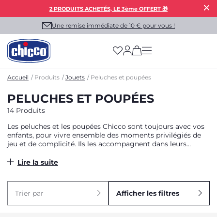
2 PRODUITS ACHETÉS, LE 3ème OFFERT 🎁
Une remise immédiate de 10 € pour vous !
(has more options on
Accueil
Produits
Jouets
Peluches et poupées
PELUCHES ET POUPÉES
14 Produits
Les peluches et les poupées Chicco sont toujours avec vos
enfants, pour vivre ensemble des moments privilégiés de
jeu et de complicité. Ils les accompagnent dans leurs
aventures et les soutiennent dans les petits et grands défis
quotidiens à chaque étape de leur croissance. Regardez-les
Lire la suite
s'amuser à inventer des histoires toujours différentes,
apprendre à s'occuper des autres par le jeu et découvrir
quelque chose de nouveau chaque jour.
Trier par
Afficher les filtres