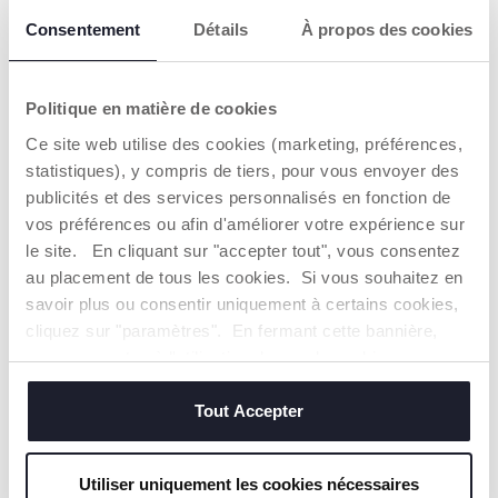
Consentement
Détails
À propos des cookies
Politique en matière de cookies
Ma petite poupée Fleur
Peluche Chauffante Ourson
Ce site web utilise des cookies (marketing, préférences,
14,99 €
16,99 €
statistiques), y compris de tiers, pour vous envoyer des
publicités et des services personnalisés en fonction de
AJOUTER
AJOUTER
vos préférences ou afin d'améliorer votre expérience sur
le site. En cliquant sur "accepter tout", vous consentez
au placement de tous les cookies. Si vous souhaitez en
2=3
2=3
savoir plus ou consentir uniquement à certains cookies,
cliquez sur "paramètres". En fermant cette bannière,
vous consentez à l'utilisation des seuls cookies
techniques, qui sont essentiels au service demandé.
Tout Accepter
Utiliser uniquement les cookies nécessaires