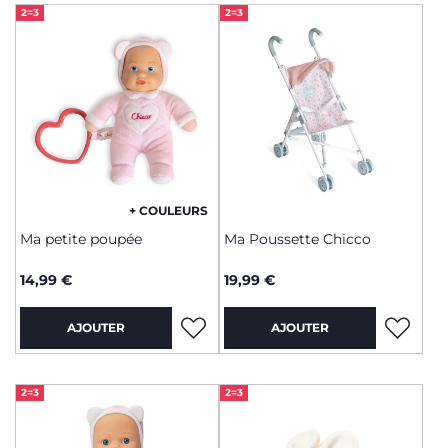
2=3
2=3
+ COULEURS
Ma petite poupée
Ma Poussette Chicco
14,99 €
19,99 €
AJOUTER
AJOUTER
2=3
2=3