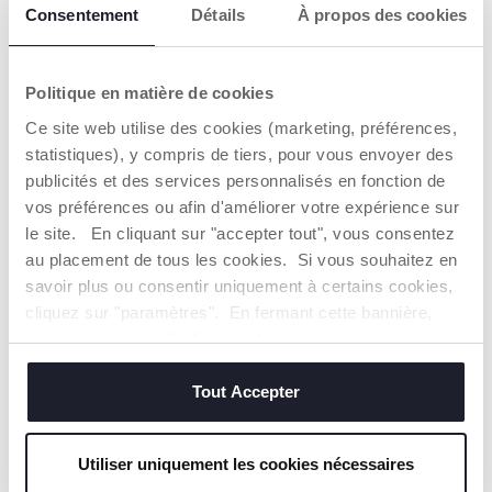
Consentement
Détails
À propos des cookies
Politique en matière de cookies
Ce site web utilise des cookies (marketing, préférences,
statistiques), y compris de tiers, pour vous envoyer des
+ COULEURS
publicités et des services personnalisés en fonction de
Porteur Billy 2 en 1
Porteur Billy Quattro ECO+
vos préférences ou afin d'améliorer votre expérience sur
39,99 €
59,99 €
le site. En cliquant sur "accepter tout", vous consentez
au placement de tous les cookies. Si vous souhaitez en
savoir plus ou consentir uniquement à certains cookies,
AJOUTER
AJOUTER
cliquez sur "paramètres". En fermant cette bannière,
vous consentez à l'utilisation des seuls cookies
techniques, qui sont essentiels au service demandé.
Tout Accepter
Utiliser uniquement les cookies nécessaires