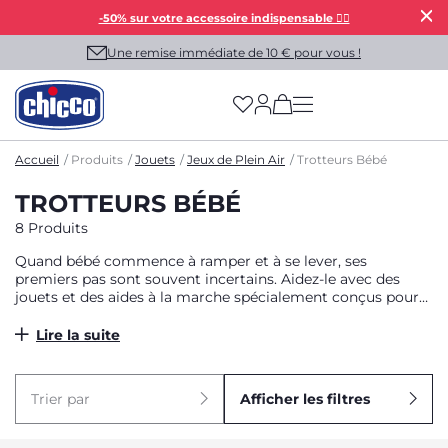
-50% sur votre accessoire indispensable 👯‍♀️
Une remise immédiate de 10 € pour vous !
(has more options on
Accueil
Produits
Jouets
Jeux de Plein Air
Trotteurs Bébé
TROTTEURS BÉBÉ
8 Produits
Quand bébé commence à ramper et à se lever, ses
premiers pas sont souvent incertains. Aidez-le avec des
jouets et des aides à la marche spécialement conçus pour
l’accompagner à la découverte du monde.
Lire la suite
Trier par
Afficher les filtres