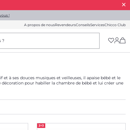
vous !
A propos de nous
Revendeurs
Conseils
Services
Chicco Club
(h
s ?
 et à ses douces musiques et veilleuses, il apaise bébé et le
e décoration pour habiller la chambre de bébé et lui créer une
2=3