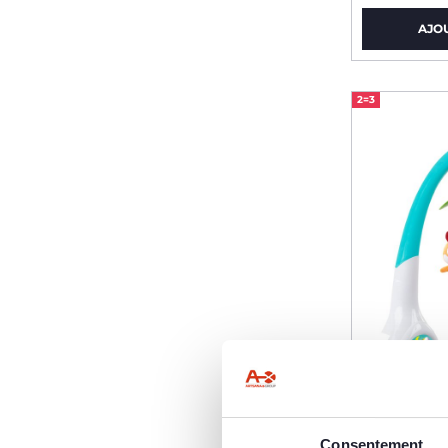
AJO
2=3
Consentement