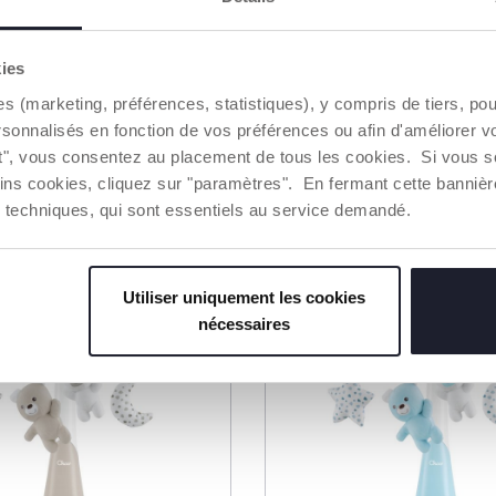
ojecteur de la Forêt
Mobile Arc-en-ciel 3 e
kies
49,99 €
es (marketing, préférences, statistiques), y compris de tiers, p
rsonnalisés en fonction de vos préférences ou afin d'améliorer v
ut", vous consentez au placement de tous les cookies. Si vous s
UTER AU PANIER
AJOUTER AU PANIER
ins cookies, cliquez sur "paramètres". En fermant cette banniè
ies techniques, qui sont essentiels au service demandé.
2=3
Utiliser uniquement les cookies
nécessaires