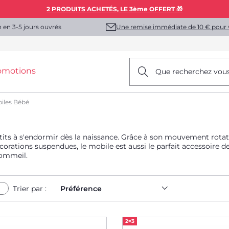
2 PRODUITS ACHETÉS, LE 3ème OFFERT 🎁
Une remise immédiate de 10 € pour 
n en 3-5 jours ouvrés
omotions
Que recherchez vou
iles Bébé
tits à s'endormir dès la naissance. Grâce à son mouvement rotatif
corations suspendues, le mobile est aussi le parfait accessoire d
sommeil.
Trier par :
Préférence
2=3