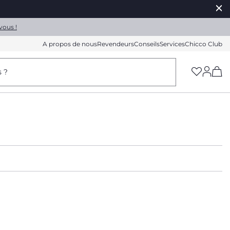
vous !
A propos de nous
Revendeurs
Conseils
Services
Chicco Club
(h
s ?