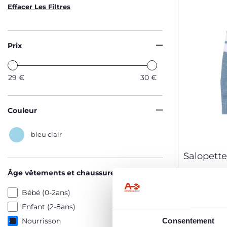
Effacer Les Filtres
Prix
29
€
30
€
Couleur
bleu clair
Salopette
Âge vêtements et chaussures
29,99 €
Bébé (0-2ans)
Enfant (2-8ans)
AJO
Consentement
Nourrisson