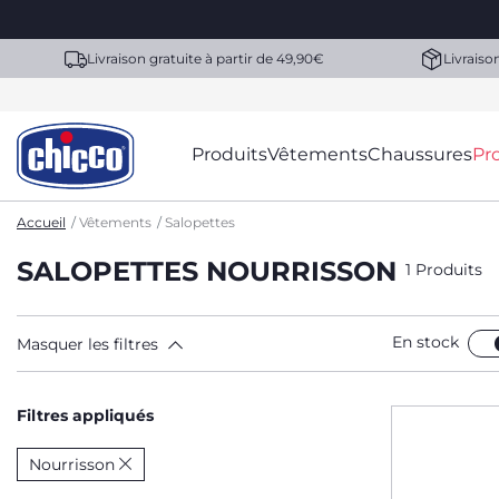
Livraison gratuite à partir de 49,90€
Livraiso
Produits
Vêtements
Chaussures
Pr
Accueil
Vêtements
Salopettes
SALOPETTES NOURRISSON
1 Produits
En stock
Masquer les filtres
Filtres appliqués
Nourrisson