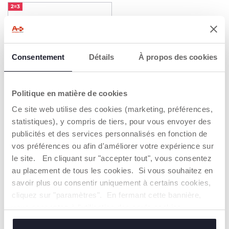
2=3
Consentement
Détails
À propos des cookies
Politique en matière de cookies
Ce site web utilise des cookies (marketing, préférences,
statistiques), y compris de tiers, pour vous envoyer des
Mon premier Piano
publicités et des services personnalisés en fonction de
24,99 €
vos préférences ou afin d'améliorer votre expérience sur
le site. En cliquant sur "accepter tout", vous consentez
AJOUTER
au placement de tous les cookies. Si vous souhaitez en
savoir plus ou consentir uniquement à certains cookies,
cliquez sur "paramètres". En fermant cette bannière,
vous consentez à l'utilisation des seuls cookies
techniques, qui sont essentiels au service demandé.