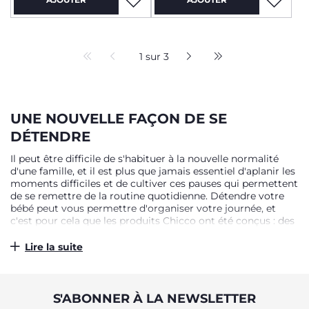
1 sur 3
UNE NOUVELLE FAÇON DE SE
DÉTENDRE
Il peut être difficile de s'habituer à la nouvelle normalité
d'une famille, et il est plus que jamais essentiel d'aplanir les
moments difficiles et de cultiver ces pauses qui permettent
de se remettre de la routine quotidienne. Détendre votre
bébé peut vous permettre d'organiser votre journée, et
c'est pour cela que les produits Chicco ont été conçus : des
transats, des fauteuils et des parcs conçus pour le laisser se
reposer, s'asseoir ou se bercer. Des solutions innovantes,
Lire la suite
confortables et conçues pour durer.
UNE NOUVELLE FAÇON DE S'AMUSER
S'ABONNER À LA NEWSLETTER