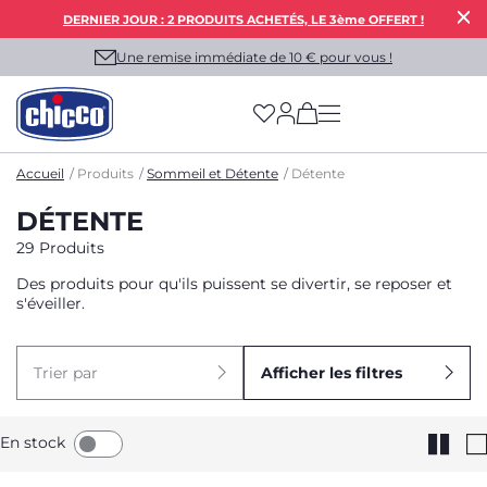
DERNIER JOUR : 2 PRODUITS ACHETÉS, LE 3ème OFFERT !
Une remise immédiate de 10 € pour vous !
(has more options on
Accueil
Produits
Sommeil et Détente
Détente
DÉTENTE
29 Produits
Des produits pour qu'ils puissent se divertir, se reposer et
s'éveiller.
Trier par
Afficher les filtres
En stock