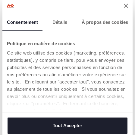
+ COULEURS
Transat Zen Wave
Transat Mia
Consentement
Détails
À propos des cookies
169,99 €
99,99 €
AJOUTER
AJOUTER
Politique en matière de cookies
Ce site web utilise des cookies (marketing, préférences,
statistiques), y compris de tiers, pour vous envoyer des
2=3
2=3
publicités et des services personnalisés en fonction de
vos préférences ou afin d'améliorer votre expérience sur
le site. En cliquant sur "accepter tout", vous consentez
au placement de tous les cookies. Si vous souhaitez en
savoir plus ou consentir uniquement à certains cookies,
cliquez sur "paramètres". En fermant cette bannière,
vous consentez à l'utilisation des seuls cookies
techniques, qui sont essentiels au service demandé.
+ COULEURS
Tout Accepter
Fauteuil Twist
Tapis d'activités
Out&Indoor