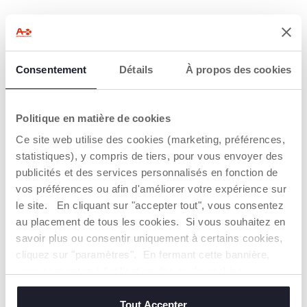
2=3
2=3
Consentement
Détails
À propos des cookies
Politique en matière de cookies
Ce site web utilise des cookies (marketing, préférences,
statistiques), y compris de tiers, pour vous envoyer des
publicités et des services personnalisés en fonction de
Barrière de lit 135 cm
Extension de barrière de
porte de 6 cm
vos préférences ou afin d'améliorer votre expérience sur
64,99 €
15,99 €
le site. En cliquant sur "accepter tout", vous consentez
au placement de tous les cookies. Si vous souhaitez en
AJOUTER
AJOUTER
savoir plus ou consentir uniquement à certains cookies,
cliquez sur "paramètres". En fermant cette bannière,
vous consentez à l'utilisation des seuls cookies
techniques, qui sont essentiels au service demandé.
Tout Accepter