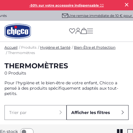
-50% sur votre accessoire indispensable 👯‍♀️
Une remise immédiate de 10 € pour vous !
(has more options on
Accueil
Produits
Hygiène et Santé
Bien-Être et Protection
Thermomètres
THERMOMÈTRES
0 Produits
Pour l'hygiène et le bien-être de votre enfant, Chicco a
pensé à des produits spécifiquement adaptés aux tout-
petits.
Trier par
Afficher les filtres
En stock