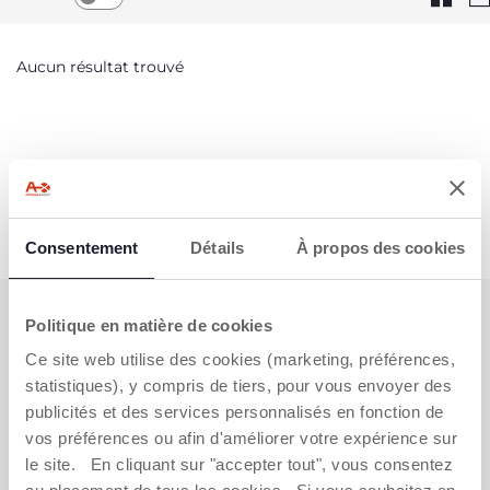
Aucun résultat trouvé
Consentement
Détails
À propos des cookies
S'ABONNER À LA NEWSLETTER
Politique en matière de cookies
Immédiatement pour vous un bon de 10 € à
Ce site web utilise des cookies (marketing, préférences,
dépenser en ligne.
statistiques), y compris de tiers, pour vous envoyer des
publicités et des services personnalisés en fonction de
OBTENIR LA RÉDUCTION
vos préférences ou afin d'améliorer votre expérience sur
le site. En cliquant sur "accepter tout", vous consentez