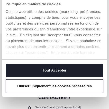
Politique en matière de cookies
Ce site web utilise des cookies (marketing, préférences,
statistiques), y compris de tiers, pour vous envoyer des
publicités et des services personnalisés en fonction de
vos préférences ou afin d'améliorer votre expérience sur
le site. En cliquant sur "accepter tout", vous consentez
au placement de tous les cookies. Si vous souhaitez en
S'ABONNER À LA NEWSLETTER
savoir plus ou consentir uniquement à certains cookies,
Immédiatement pour vous un bon de 10 € à
cliquez sur "paramètres". En fermant cette bannière,
dépenser en ligne.
vous consentez à l'utilisation des seuls cookies
techniques, qui sont essentiels au service demandé.
OBTENIR LA RÉDUCTION
Tout Accepter
Utiliser uniquement les cookies nécessaires
VOUS-AVEZ BESOIN DE NOUS
CONTACTER ?
Service Client [coût appel local]