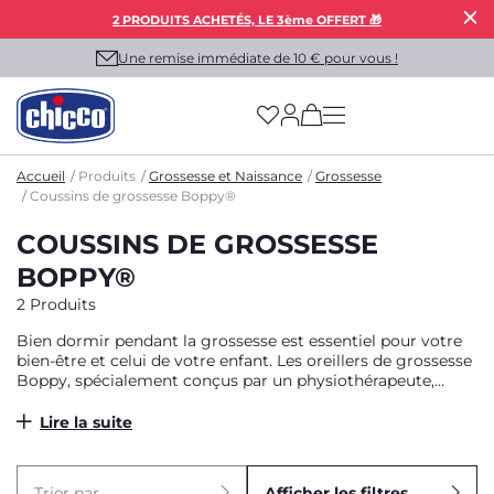
2 PRODUITS ACHETÉS, LE 3ème OFFERT 🎁
Une remise immédiate de 10 € pour vous !
(has more options on
Accueil
Produits
Grossesse et Naissance
Grossesse
Coussins de grossesse Boppy®
COUSSINS DE GROSSESSE
BOPPY®
2 Produits
Bien dormir pendant la grossesse est essentiel pour votre
bien-être et celui de votre enfant. Les oreillers de grossesse
Boppy, spécialement conçus par un physiothérapeute,
apportent un soutien total au corps et s’adaptent aux
différents besoins de la grossesse.
Lire la suite
Trier par
Afficher les filtres