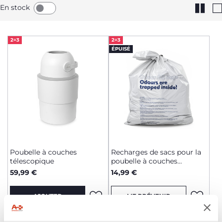
En stock
2=3
2=3
ÉPUISÉ
Poubelle à couches
Recharges de sacs pour la
télescopique
poubelle à couches
télescopique
59,99 €
14,99 €
AJOUTER
ME PRÉVENIR