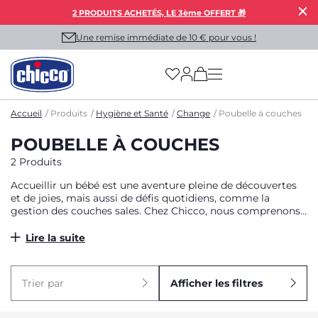
2 PRODUITS ACHETÉS, LE 3ème OFFERT 🎁
Une remise immédiate de 10 € pour vous !
(has more options on
Accueil
Produits
Hygiène et Santé
Change
Poubelle à couches
POUBELLE À COUCHES
2 Produits
Accueillir un bébé est une aventure pleine de découvertes
et de joies, mais aussi de défis quotidiens, comme la
gestion des couches sales. Chez Chicco, nous comprenons
vos besoins et nous vous proposons des solutions
innovantes et fiables pour simplifier votre quotidien.
Lire la suite
Trier par
Afficher les filtres