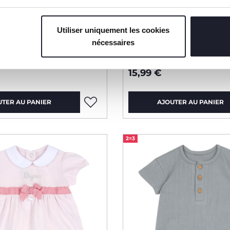
Utiliser uniquement les cookies
nécessaires
 pull et pantalon
Ensemble pull et pan
ts pieds
avec petits pieds
15,99 €
UTER AU PANIER
AJOUTER AU PANIER
2=3