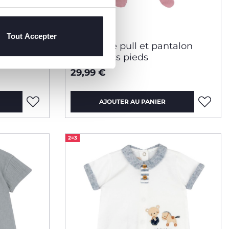
3 Couleurs
Tout Accepter
talon
Ensemble pull et pantalon
avec petits pieds
29,99 €
AJOUTER AU PANIER
2=3