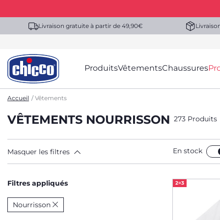
Livraison gratuite à partir de 49,90€
Livraiso
Produits
Vêtements
Chaussures
Pr
Accueil
Vêtements
VÊTEMENTS NOURRISSON
273 Produits
En stock
Masquer les filtres
Filtres appliqués
2=3
Nourrisson