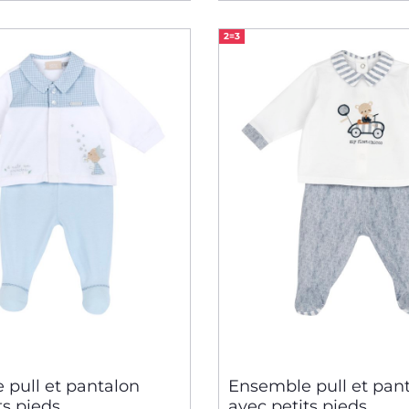
2=3
 pull et pantalon
Ensemble pull et pan
ts pieds
avec petits pieds