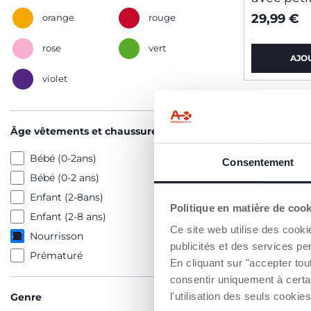
29,99 €
orange
rouge
rose
vert
AJO
violet
2=3
Âge vêtements et chaussures
Bébé (0-2ans)
Consentement
Bébé (0-2 ans)
Enfant (2-8ans)
Politique en matière de coo
Enfant (2-8 ans)
Ce site web utilise des cooki
Nourrisson
publicités et des services pe
Prématuré
En cliquant sur "accepter to
consentir uniquement à certa
l'utilisation des seuls cook
Genre