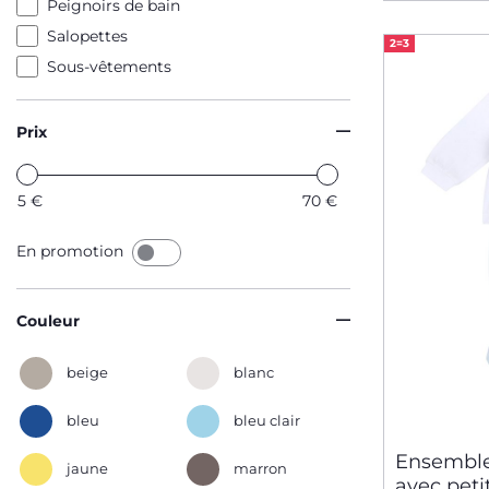
Peignoirs de bain
Salopettes
2=3
Sous-vêtements
Prix
5
€
70
€
En promotion
Couleur
beige
blanc
bleu
bleu clair
Ensemble
jaune
marron
avec peti