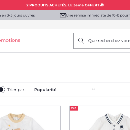
2 PRODUITS ACHETÉS, LE 3ème OFFERT 🎁
Une remise immédiate de 10 € pour 
n en 3-5 jours ouvrés
omotions
Que recherchez vou
Trier par :
Popularité
2=3