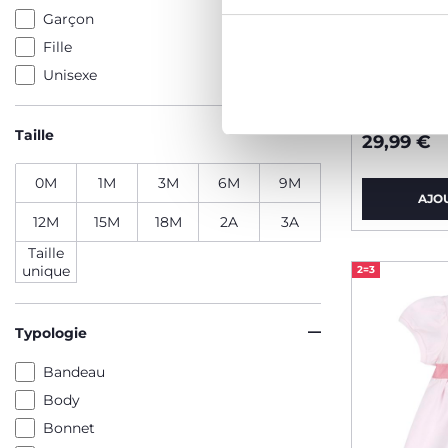
Garçon
Fille
Unisexe
Ensemble
avec peti
Taille
29,99 €
0M
1M
3M
6M
9M
AJO
12M
15M
18M
2A
3A
Taille
unique
2=3
Typologie
Bandeau
Body
Bonnet