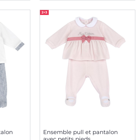
2=3
talon
Ensemble pull et pantalon
avec petits pieds