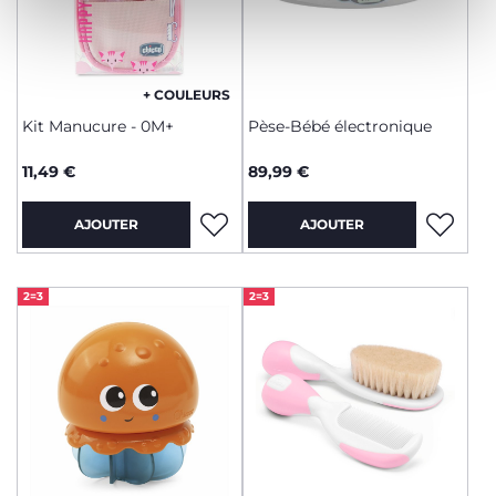
+ COULEURS
Kit Manucure - 0M+
Pèse-Bébé électronique
11,49 €
89,99 €
AJOUTER
AJOUTER
2=3
2=3