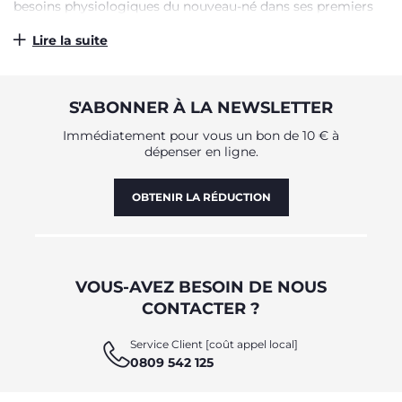
besoins physiologiques du nouveau-né dans ses premiers
mois de vie.
Lire la suite
UN NETTOYAGE CONFORTABLE ET
SEREIN, AVEC LES BAIGNOIRES
CHICCO
S'ABONNER À LA NEWSLETTER
Chicco vous propose également une série de plateaux et de
Immédiatement pour vous un bon de 10 € à
tables à langer pour offrir à votre enfant un siège
dépenser en ligne.
confortable pendant son bain. Des supports pratiques qui
l'accompagnent dans sa croissance et qui fournissent aux
OBTENIR LA RÉDUCTION
parents l'accessoire le plus adapté pour que l'hygiène de
leur enfant soit toujours sereine. Légers et faciles à
déplacer et à positionner, ils sont équipés d'espaces pour
l'éponge et les accessoires nécessaires : avec le
Cuddle&Bubble, vous aurez un support qui se transforme
d'une table à langer en une petite baignoire.
VOUS-AVEZ BESOIN DE NOUS
CONTACTER ?
ACCESSOIRES DE NETTOYAGE ET
D'HYGIÈNE
Service Client [coût appel local]
0809 542 125
Chicco a pensé à tout et vous propose une riche sélection
d'accessoires pour la toilette quotidienne : sa première