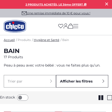
2 PRODUITS ACHETÉS, LE 3ème OFFERT 🎁
Une remise immédiate de 10 € pour vous !
(has more options on
Accueil
Produits
Hygiène et Santé
Bain
BAIN
17 Produits
Peau à peau avec votre bébé : vous ne faites plus qu’un.
Trier par
Afficher les filtres
En stock