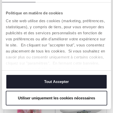
Politique en matière de cookies
Ce site web utilise des cookies (marketing, préférences,
statistiques), y compris de tiers, pour vous envoyer des
publicités et des services personnalisés en fonction de
vos préférences ou afin d'améliorer votre expérience sur
+ COULEURS
+ COULEURS
le site. En cliquant sur "accepter tout", vous consentez
Kit Manucure - 0M+
Brosse Et Peigne
au placement de tous les cookies. Si vous souhaitez en
11,49 €
7,99 €
savoir plus ou consentir uniquement à certains cookies,
cliquez sur "paramètres". En fermant cette bannière,
AJOUTER
AJOUTER
vous consentez à l'utilisation des seuls cookies
techniques, qui sont essentiels au service demandé.
Tout Accepter
2=3
2=3
Utiliser uniquement les cookies nécessaires