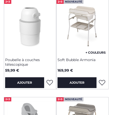
2=3
2=3
NOUVEAUTÉ
+ COULEURS
Poubelle à couches
Soft Bubble Armonia
télescopique
59,99 €
169,99 €
AJOUTER
AJOUTER
2=3
2=3
NOUVEAUTÉ