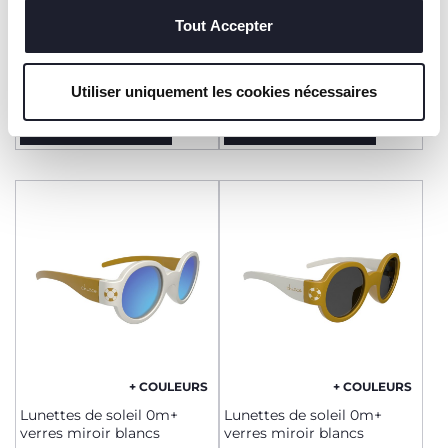
techniques, qui sont essentiels au service demandé.
+ COULEURS
Tout Accepter
Recharges Mouche-bébé
Lunettes de soleil 12m+
Soft&Easy Physioclean
verres miroir bleus
6,99 €
16,99 €
Utiliser uniquement les cookies nécessaires
AJOUTER
AJOUTER
+ COULEURS
+ COULEURS
Lunettes de soleil 0m+
Lunettes de soleil 0m+
verres miroir blancs
verres miroir blancs