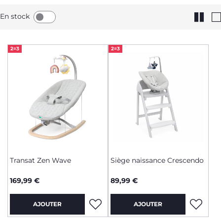
quotidien. Découvrez sans attendre notre large gamme de
transats et balancelles bébé !
En stock
2=3
2=3
Transat Zen Wave
Siège naissance Crescendo
169,99 €
89,99 €
AJOUTER
AJOUTER