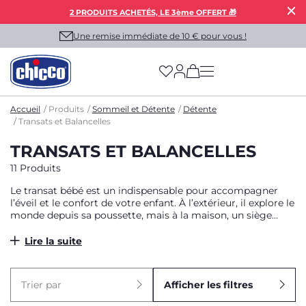
2 PRODUITS ACHETÉS, LE 3ème OFFERT 🎁
Une remise immédiate de 10 € pour vous !
(has more options on
Accueil
Produits
Sommeil et Détente
Détente
Transats et Balancelles
TRANSATS ET BALANCELLES
11 Produits
Le transat bébé est un indispensable pour accompagner
l’éveil et le confort de votre enfant. À l’extérieur, il explore le
monde depuis sa poussette, mais à la maison, un siège
adapté lui permet d’être confortablement installé et en
toute sécurité. Le transat offre à bébé un espace où il peut
Lire la suite
observer son environnement, se divertir grâce à des jouets
ou simplement se détendre. Grâce à l’arche de jeux, nos
transats sont pensés pour stimuler son éveil tout en
Trier par
Afficher les filtres
garantissant un maximum de confort et de sécurité.
Compacts et pratiques, ils s’intègrent parfaitement à votre