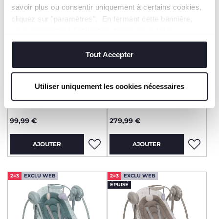
savoir plus ou consentir uniquement à certains cookies,
cliquez sur "paramètres". En fermant cette bannière,
vous consentez à l'utilisation des seuls cookies
techniques, qui sont essentiels au service demandé.
Tout Accepter
Utiliser uniquement les cookies nécessaires
+ COULEURS
Transat Mia
Balancelle Comfy Wave
99,99 €
279,99 €
AJOUTER
AJOUTER
2=3
EXCLU WEB
2=3
EXCLU WEB
ÉPUISÉ