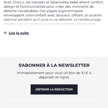
Avec Chicco, les transats et balancelles bébé allient confort,
design et fonctionnalités pour créer des moments de
détente inoubliables. Ces sièges ergonomiques
enveloppent votre enfant avec douceur, offrant un soutien
optimal pendant qu’il joue ou se détente. Le rembourrage
moelleux et les matériaux soigneusement sélectionnés
assurent un cocon agréable pour bébé. De plus, chaque
modèle est équipé de fonctionnalités innovantes conçues
Lire la suite
pour stimuler et émerveiller les tout-petits. Grâce à leur
design moderne et à une grande variété de modèles, nos
transats et balancelles répondent aux besoins de chaque
parent et aux différentes étapes de la croissance de bébé.
IDÉAL POUR LA RELAXATION ET LE JEU
S'ABONNER À LA NEWSLETTER
Le bien-être de bébé est au cœur de la conception des
transats et balancelles Chicco. Chaque détail, du choix des
Immédiatement pour vous un bon de 10 € à
matériaux au design ergonomique, est pensé pour
dépenser en ligne.
accompagner bébé dans ses premiers mois. Le harnais de
sécurité intégré garantit une stabilité maximale, tandis que
les coussins et assises sont conçus pour offrir un confort
OBTENIR LA RÉDUCTION
optimal. Nos modèles intègrent une arche de jeux avec des
jouets colorés et tactiles, parfaits pour stimuler la curiosité
de bébé. Qu’il s’agisse de moments de relaxation ou de jeu,
ces équipements deviennent des alliés précieux pour