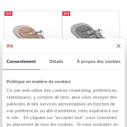
2=3
2=3
Consentement
Détails
À propos des cookies
+ COULEURS
+ COULEURS
Transat Magia
Transat Magia
Politique en matière de cookies
79,99 €
79,99 €
Ce site web utilise des cookies (marketing, préférences,
statistiques), y compris de tiers, pour vous envoyer des
AJOUTER
AJOUTER
publicités et des services personnalisés en fonction de
vos préférences ou afin d'améliorer votre expérience sur
le site. En cliquant sur "accepter tout", vous consentez
2=3
2=3
au placement de tous les cookies. Si vous souhaitez en