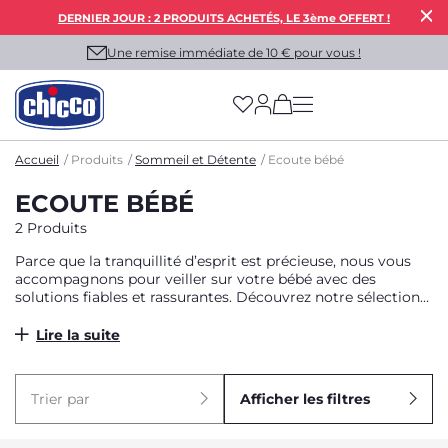
DERNIER JOUR : 2 PRODUITS ACHETÉS, LE 3ème OFFERT !
Une remise immédiate de 10 € pour vous !
(has more options on
Accueil
Produits
Sommeil et Détente
Ecoute bébé
ECOUTE BÉBÉ
2 Produits
Parce que la tranquillité d’esprit est précieuse, nous vous
accompagnons pour veiller sur votre bébé avec des
solutions fiables et rassurantes. Découvrez notre sélection
de babyphones et écoute bébé Chicco, pensés pour vous
offrir confort, sécurité et sérénité au quotidien.
Lire la suite
Trier par
Afficher les filtres