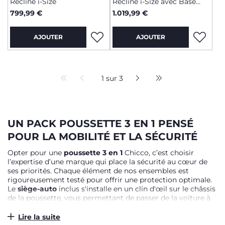
Recline i-Size
Recline i-Size avec Base
rotative
799,99 €
1.019,99 €
AJOUTER
AJOUTER
1 sur 3
UN PACK POUSSETTE 3 EN 1 PENSÉ
POUR LA MOBILITÉ ET LA SÉCURITÉ
Opter pour une
poussette 3 en 1
Chicco, c’est choisir
l’expertise d’une marque qui place la sécurité au cœur de
ses priorités. Chaque élément de nos ensembles est
rigoureusement testé pour offrir une protection optimale.
Le
siège-auto
inclus s'installe en un clin d'œil sur le châssis
de la poussette, vous permettant de passer de la voiture à
la balade sans réveiller votre tout-petit. Pour une
tranquillité d'esprit totale lors des déplacements en
Lire la suite