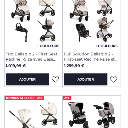
+ COULEURS
+ COULEURS
Trio Bellagio 2 - First Seat
Full Solution Bellagio 2 -
Recline i-Size avec Base
First-seat Recline I-size et
rotative
Fullseat 360 avec base
1.019,99 €
1.259,99 €
AJOUTER
AJOUTER
BONNES AFFAIRES
2=3
2=3