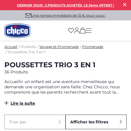
DERNIER JOUR : 2 PRODUITS ACHETÉS, LE 3ème OFFERT !
Une remise immédiate de 10 € pour vous !
(has more options on
Accueil
Produits
Voyage et Promenade
Promenade
Poussettes Trio 3 en 1
POUSSETTES TRIO 3 EN 1
36 Produits
Accueillir un enfant est une aventure merveilleuse qui
demande une organisation sans faille. Chez Chicco, nous
comprenons que les parents recherchent avant tout la
sérénité lors de leurs déplacements. C’est pourquoi nous
avons conçu la poussette Trio, également appelée
Lire la suite
poussette 3 en 1, un système de transport tout-en-un pensé
pour vous simplifier la vie. Véritable pack complet, cette
solution évolutive regroupe un châssis robuste avec l’assise
Trier par
Afficher les filtres
de la poussette confortable, une nacelle douillette pour les
premiers mois et un siège-auto sécurisant. De la sortie de