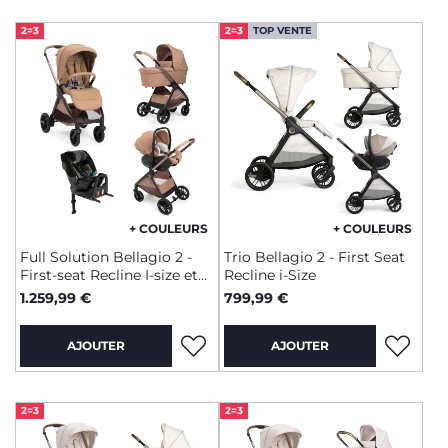
2=3
2=3
TOP VENTE
+ COULEURS
+ COULEURS
Full Solution Bellagio 2 -
Trio Bellagio 2 - First Seat
First-seat Recline I-size et
Recline i-Size
Fullseat 360 avec base
1.259,99 €
799,99 €
AJOUTER
AJOUTER
2=3
2=3