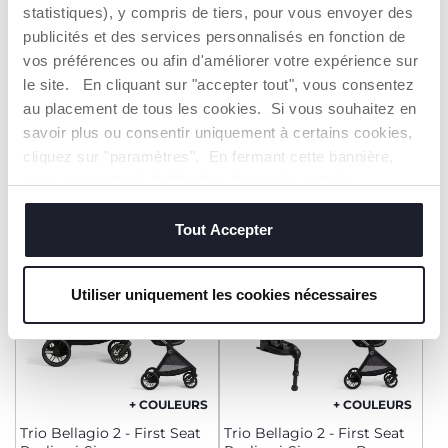
statistiques), y compris de tiers, pour vous envoyer des
+ COULEURS
+ COULEURS
publicités et des services personnalisés en fonction de
Trio Activ3+
Trio Seety 2
vos préférences ou afin d'améliorer votre expérience sur
le site. En cliquant sur "accepter tout", vous consentez
599,99 €
549,99 €
au placement de tous les cookies. Si vous souhaitez en
savoir plus ou consentir uniquement à certains cookies,
AJOUTER
AJOUTER
cliquez sur "paramètres". En fermant cette bannière,
vous consentez à l'utilisation des seuls cookies
techniques, qui sont essentiels au service demandé.
2=3
TOP VENTE
2=3
Tout Accepter
Utiliser uniquement les cookies nécessaires
+ COULEURS
+ COULEURS
Trio Bellagio 2 - First Seat
Trio Bellagio 2 - First Seat