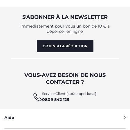
buccal correct et entraîner les fonctions vitales de la
bouche pour une croissance saine. Ultra-légères, pour un
maximum de confort et de praticité, douces et délicates sur
S'ABONNER À LA NEWSLETTER
la peau, les sucettes Chicco sont disponibles dans de
nombreuses couleurs et motifs lumineux, mais surtout
Immédiatement pour vous un bon de 10 € à
dans différents modèles, pour tous les besoins :
dépenser en ligne.
PhysioForma® Micrò : tétines petites et ultra-légères, pour
les premiers mois de la vie de bébé, PhysioForma® Light :
légère et douce pour le visage, PhysioForma® Air : tétines
OBTENIR LA RÉDUCTION
avec trous d'aération spéciaux, très ventilées,
PhysioForma® Comfort : tétines ultra-ergonomiques, pour
un confort maximal.
LES SUCETTES PHYSIOFORMA®, UN
VOUS-AVEZ BESOIN DE NOUS
DESIGN INNOVANT POUR LA VIE
CONTACTER ?
QUOTIDIENNE ET L'HEURE DU
COUCHER
Service Client [coût appel local]
0809 542 125
La forme caractéristique des sucettes PhysioForma®, a été
conçue et développée par Chicco pour le bien-être
quotidien des bébés. La forme tournée vers l'insu, le creux
Aide
central, la courbure latérale et les reliefs de la pointe
favorisent le positionnement correct de la langue vers