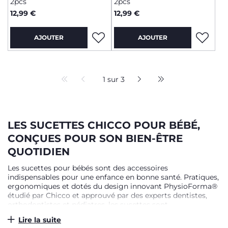
2pcs
2pcs
12,99 €
12,99 €
AJOUTER
AJOUTER
1 sur 3
LES SUCETTES CHICCO POUR BÉBÉ,
CONÇUES POUR SON BIEN-ÊTRE
QUOTIDIEN
Les sucettes pour bébés sont des accessoires
indispensables pour une enfance en bonne santé. Pratiques,
ergonomiques et dotés du design innovant PhysioForma®
étudié par Chicco et approuvé par des experts dentistes,
orthodontistes et pédiatres, les sucettes sont
indispensables pour soutenir l'instinct de succion de bébé,
Lire la suite
favoriser la relaxation, encourager un développement