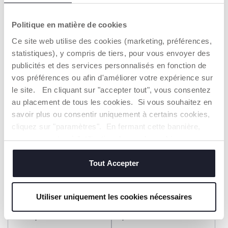
Baskets Celtic
Baskets Fusillo
Dès 34,99 €
29,99 €
Politique en matière de cookies
Ce site web utilise des cookies (marketing, préférences,
AJOUTER
AJOUTER
statistiques), y compris de tiers, pour vous envoyer des
publicités et des services personnalisés en fonction de
vos préférences ou afin d'améliorer votre expérience sur
le site. En cliquant sur "accepter tout", vous consentez
au placement de tous les cookies. Si vous souhaitez en
savoir plus ou consentir uniquement à certains cookies,
cliquez sur "paramètres". En fermant cette bannière,
vous consentez à l'utilisation des seuls cookies
techniques, qui sont essentiels au service demandé.
Tout Accepter
Baskets Cup
Baskets Oloferne
Utiliser uniquement les cookies nécessaires
Dès 39,99 €
22,99 €