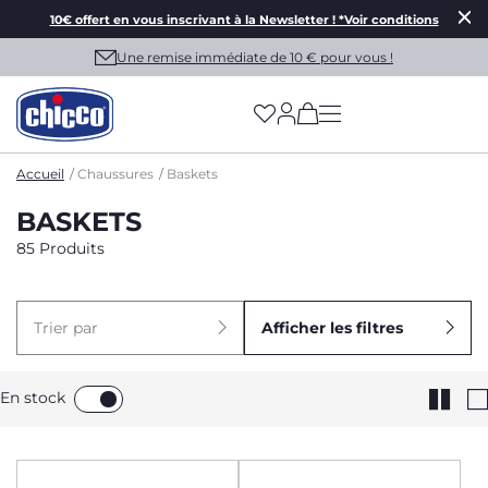
10€ offert en vous inscrivant à la Newsletter ! *Voir conditions
Une remise immédiate de 10 € pour vous !
(has more options on
Accueil
Chaussures
Baskets
BASKETS
85 Produits
Trier par
Afficher les filtres
En stock