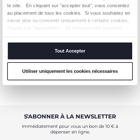
le site. En cliquant sur "accepter tout", vous consentez
au placement de tous les cookies. Si vous souhaitez en
savoir plus ou consentir uniquement à certains cookies,
cliquez sur "paramètres". En fermant cette bannière,
T-shirt manches longues
vous consentez à l'utilisation des seuls cookies
avec volants
techniques, qui sont essentiels au service demandé.
Dès 19,99 €
Tout Accepter
ME PRÉVENIR
Utiliser uniquement les cookies nécessaires
S'ABONNER À LA NEWSLETTER
Immédiatement pour vous un bon de 10 € à
dépenser en ligne.