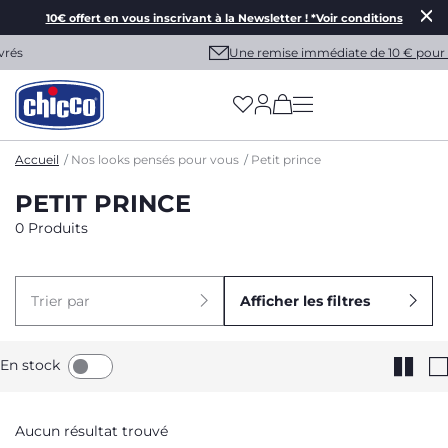
10€ offert en vous inscrivant à la Newsletter ! *Voir conditions
Une remise immédiate de 10 € pour vous !
(has more options on
Accueil
Nos looks pensés pour vous
Petit prince
PETIT PRINCE
0 Produits
Trier par
Afficher les filtres
En stock
Aucun résultat trouvé