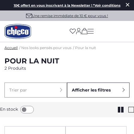
10€ offert en vous inscrivant à la Newsletter ! *Voir conditions
Une remise immédiate de 10 € pour vous !
(has more options on
Accueil
Nos looks pensés pour vous
Pour la nuit
POUR LA NUIT
2 Produits
Trier par
Afficher les filtres
En stock