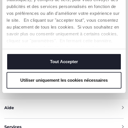
publicités et des services personnalisés en fonction de
S'ABONNER À LA NEWSLETTER
vos préférences ou afin d'améliorer votre expérience sur
Immédiatement pour vous un bon de 10 € à
le site. En cliquant sur "accepter tout", vous consentez
dépenser en ligne.
au placement de tous les cookies. Si vous souhaitez en
savoir plus ou consentir uniquement à certains cookies,
OBTENIR LA RÉDUCTION
cliquez sur "paramètres". En fermant cette bannière,
vous consentez à l'utilisation des seuls cookies
techniques, qui sont essentiels au service demandé.
Tout Accepter
VOUS-AVEZ BESOIN DE NOUS
CONTACTER ?
Utiliser uniquement les cookies nécessaires
Service Client [coût appel local]
0809 542 125
Aide
Services