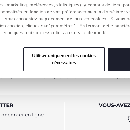
es (marketing, préférences, statistiques), y compris de tiers, p
rsonnalisés en fonction de vos préférences ou afin d'améliorer v
ut", vous consentez au placement de tous les cookies. Si vous s
ins cookies, cliquez sur "paramètres". En fermant cette banniè
ies techniques, qui sont essentiels au service demandé.
 saisissant les hochets et en les agitant !
Utiliser uniquement les cookies
nécessaires
uant pour un enfant. C'est pourquoi Chicco a pensé à des jouets
TTER
VOUS-AVEZ
dépenser en ligne.