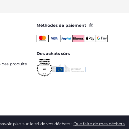
Méthodes de paiement
Des achats sûrs
é des produits
savoir plus sur le tri de vos déchets :
Que faire de mes déchets