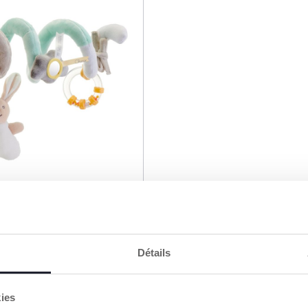
'Activités Poussette
Détails
kies
UTER AU PANIER