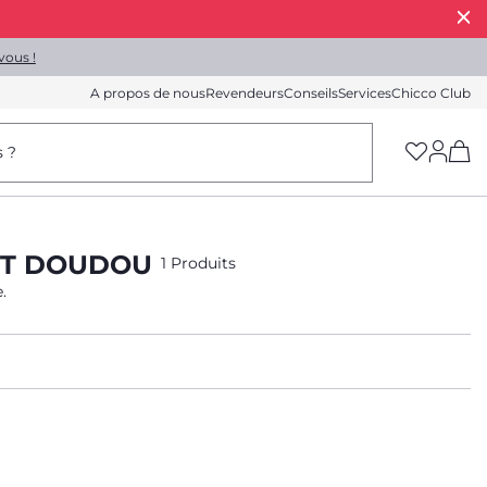
vous !
A propos de nous
Revendeurs
Conseils
Services
Chicco Club
(h
s ?
EET DOUDOU
1 Produits
.