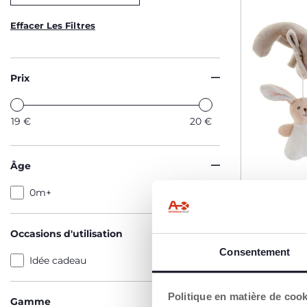
Effacer Les Filtres
Prix
19
€
20
€
Âge
0m+
Spirale d
Occasions d'utilisation
Consentement
Idée cadeau
19,99 €
Politique en matière de coo
Gamme
AJO