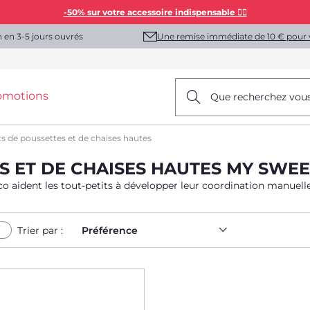
-50% sur votre accessoire indispensable 👯‍♀️
Une remise immédiate de 10 € pour 
n en 3-5 jours ouvrés
omotions
Que recherchez vou
s de poussettes et de chaises hautes
ES ET DE CHAISES HAUTES MY SW
co aident les tout-petits à développer leur coordination manuelle
Trier par :
Préférence